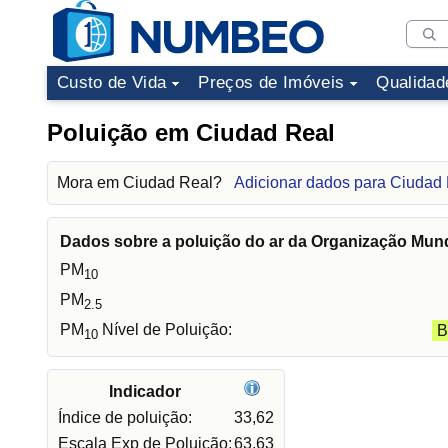
Custo de Vida
Preços de Imóveis
Qualidad
Poluição em Ciudad Real
Mora em Ciudad Real?
Adicionar dados para Ciudad
Dados sobre a poluição do ar da Organização Mun
PM
10
PM
2.5
PM
Nível de Poluição:
B
10
Indicador
Índice de poluição:
33,62
Escala Exp de Poluição:
63,63