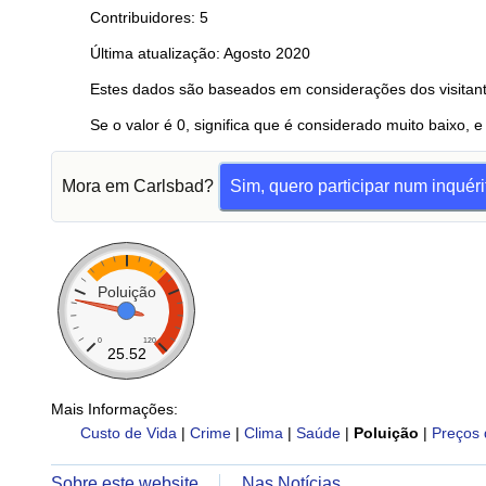
Contribuidores: 5
Última atualização: Agosto 2020
Estes dados são baseados em considerações dos visitant
Se o valor é 0, significa que é considerado muito baixo, e
Mora em Carlsbad?
Sim, quero participar num inquéri
Poluição
0
120
25.52
Mais Informações:
Custo de Vida
|
Crime
|
Clima
|
Saúde
|
Poluição
|
Preços 
Sobre este website
Nas Notícias