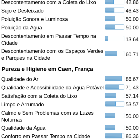
Descontentamento com a Coleta do Lixo
42.86
Sujo e Desleixado
46.43
Saúde
Poluição Sonora e Luminosa
50.00
Indicador de Saúde (Atual)
Poluição da Água
50.00
Descontentamento em Passar Tempo na
13.64
Cidade
Indicador de Saúde
Descontentamento com os Espaços Verdes
60.71
e Parques na Cidade
Indicador de Saúde por País
Pureza e Higiene em Caen, França
Poluição
Qualidade do Ar
86.67
Qualidade e Acessibilidade da Água Potável
71.43
Indicador de Poluição (Atual)
Satisfação com a Coleta do Lixo
57.14
Limpo e Arrumado
53.57
Índice de poluição
Calmo e Sem Problemas com as Luzes
50.00
Noturnas
Indicador de Poluição por País
Qualidade da Água
50.00
Conforto em Passar Tempo na Cidade
86.36
Trânsito