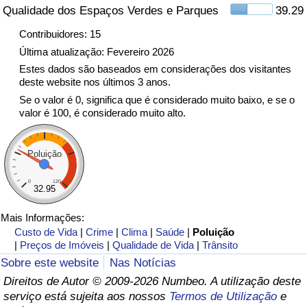
Qualidade dos Espaços Verdes e Parques
39.29
Indicador de Trânsito
Contribuidores: 15
Última atualização: Fevereiro 2026
Indicador de Trânsito (Atual)
Estes dados são baseados em considerações dos visitantes
deste website nos últimos 3 anos.
Se o valor é 0, significa que é considerado muito baixo, e se o
Indicador de Trânsito por País
valor é 100, é considerado muito alto.
Poluição
0
120
32.95
Mais Informações:
Custo de Vida
|
Crime
|
Clima
|
Saúde
|
Poluição
|
Preços de Imóveis
|
Qualidade de Vida
|
Trânsito
Sobre este website
Nas Notícias
Direitos de Autor © 2009-2026 Numbeo. A utilização deste
serviço está sujeita aos nossos
Termos de Utilização
e