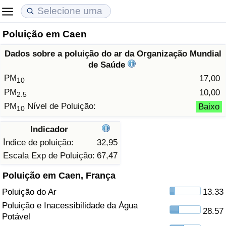
Poluição em Caen
Custo de Vida
Preços de Imóveis
Qualidade de Vida
Dados sobre a poluição do ar da Organização Mundial
Indicador de Custo de Vida (Atual)
Indicador de Preços de Imóveis (Atual)
Indicador de Qualidade de Vida
de Saúde
PM
17,00
10
Indicador de Custo de Vida
Indicador de Preços de Imóveis
Indicador de Qualidade de Vida (Atual)
PM
10,00
2.5
PM
Nível de Poluição:
Baixo
10
Indicador de Custo de Vida Por País
Indicador de Preços de Imóveis por País
Índice de qualidade de vida por país
Indicador
em Aqaba
Crime
Índice de poluição:
32,95
Escala Exp de Poluição:
67,47
Taxa do Indicador de Crime (Atual)
Poluição em Caen, França
Poluição do Ar
13.33
Indicador de Crime
Poluição e Inacessibilidade da Água
28.57
Potável
Índice de criminalidade por país