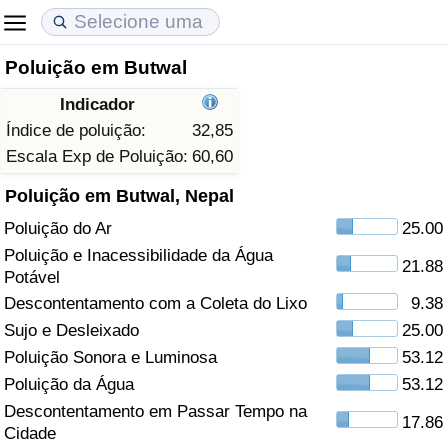
Poluição em Butwal
Custo de Vida
Preços de Imóveis
Qualidade de Vida
Indicador
Indicador de Custo de Vida (Atual)
Indicador de Preços de Imóveis (Atual)
Indicador de Qualidade de Vida
Índice de poluição:
32,85
Escala Exp de Poluição:
60,60
Indicador de Custo de Vida
Indicador de Preços de Imóveis
Indicador de Qualidade de Vida (Atual)
Poluição em Butwal, Nepal
Poluição do Ar
25.00
Indicador de Custo de Vida Por País
Indicador de Preços de Imóveis por País
Índice de qualidade de vida por país
Poluição e Inacessibilidade da Água
21.88
Potável
em Aqaba
Crime
Descontentamento com a Coleta do Lixo
9.38
Sujo e Desleixado
25.00
Taxa do Indicador de Crime (Atual)
Poluição Sonora e Luminosa
53.12
Indicador de Crime
Poluição da Água
53.12
Descontentamento em Passar Tempo na
17.86
Índice de criminalidade por país
Cidade