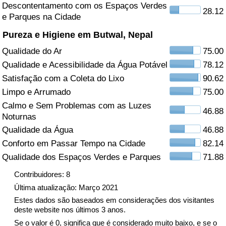
Descontentamento com os Espaços Verdes
28.12
e Parques na Cidade
Saúde
Pureza e Higiene em Butwal, Nepal
Indicador de Saúde (Atual)
Qualidade do Ar
75.00
Qualidade e Acessibilidade da Água Potável
78.12
Indicador de Saúde
Satisfação com a Coleta do Lixo
90.62
Limpo e Arrumado
75.00
Indicador de Saúde por País
Calmo e Sem Problemas com as Luzes
46.88
Noturnas
Poluição
Qualidade da Água
46.88
Conforto em Passar Tempo na Cidade
82.14
Indicador de Poluição (Atual)
Qualidade dos Espaços Verdes e Parques
71.88
Índice de poluição
Contribuidores: 8
Última atualização: Março 2021
Indicador de Poluição por País
Estes dados são baseados em considerações dos visitantes
deste website nos últimos 3 anos.
Se o valor é 0, significa que é considerado muito baixo, e se o
Trânsito