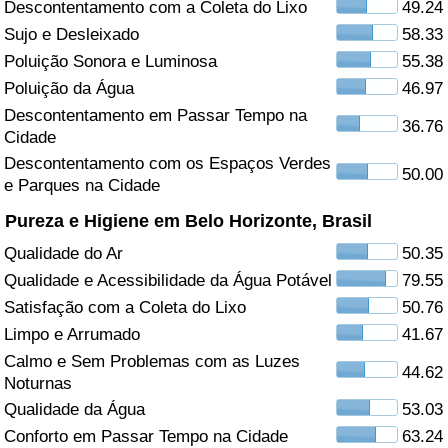
Descontentamento com a Coleta do Lixo
49.24
Sujo e Desleixado
58.33
Saúde
Poluição Sonora e Luminosa
55.38
Indicador de Saúde (Atual)
Poluição da Água
46.97
Descontentamento em Passar Tempo na
36.76
Cidade
Indicador de Saúde
Descontentamento com os Espaços Verdes
50.00
e Parques na Cidade
Indicador de Saúde por País
Pureza e Higiene em Belo Horizonte, Brasil
Poluição
Qualidade do Ar
50.35
Qualidade e Acessibilidade da Água Potável
79.55
Indicador de Poluição (Atual)
Satisfação com a Coleta do Lixo
50.76
Limpo e Arrumado
41.67
Índice de poluição
Calmo e Sem Problemas com as Luzes
44.62
Noturnas
Indicador de Poluição por País
Qualidade da Água
53.03
Conforto em Passar Tempo na Cidade
63.24
Trânsito