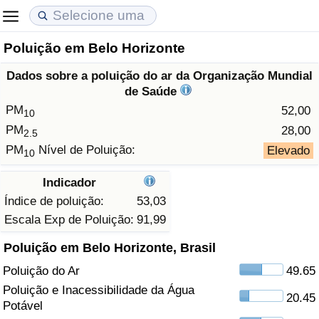
Poluição em Belo Horizonte
Custo de Vida
Preços de Imóveis
Qualidade de Vida
Dados sobre a poluição do ar da Organização Mundial
Indicador de Custo de Vida (Atual)
Indicador de Preços de Imóveis (Atual)
Indicador de Qualidade de Vida
de Saúde
PM
52,00
10
Indicador de Custo de Vida
Indicador de Preços de Imóveis
Indicador de Qualidade de Vida (Atual)
PM
28,00
2.5
PM
Nível de Poluição:
Elevado
10
Indicador de Custo de Vida Por País
Indicador de Preços de Imóveis por País
Índice de qualidade de vida por país
Indicador
em Aqaba
Crime
Índice de poluição:
53,03
Escala Exp de Poluição:
91,99
Taxa do Indicador de Crime (Atual)
Poluição em Belo Horizonte, Brasil
Poluição do Ar
49.65
Indicador de Crime
Poluição e Inacessibilidade da Água
20.45
Potável
Índice de criminalidade por país