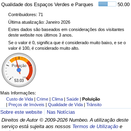
Qualidade dos Espaços Verdes e Parques
50.00
Indicador de Trânsito
Contribuidores: 71
Última atualização: Janeiro 2026
Indicador de Trânsito (Atual)
Estes dados são baseados em considerações dos visitantes
deste website nos últimos 3 anos.
Se o valor é 0, significa que é considerado muito baixo, e se o
Indicador de Trânsito por País
valor é 100, é considerado muito alto.
Poluição
0
120
53.03
Mais Informações:
Custo de Vida
|
Crime
|
Clima
|
Saúde
|
Poluição
|
Preços de Imóveis
|
Qualidade de Vida
|
Trânsito
Sobre este website
Nas Notícias
Direitos de Autor © 2009-2026 Numbeo. A utilização deste
serviço está sujeita aos nossos
Termos de Utilização
e