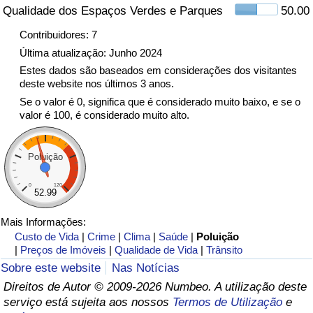
Qualidade dos Espaços Verdes e Parques
50.00
Indicador de Trânsito
Contribuidores: 7
Última atualização: Junho 2024
Indicador de Trânsito (Atual)
Estes dados são baseados em considerações dos visitantes
deste website nos últimos 3 anos.
Se o valor é 0, significa que é considerado muito baixo, e se o
Indicador de Trânsito por País
valor é 100, é considerado muito alto.
Poluição
0
120
52.99
Mais Informações:
Custo de Vida
|
Crime
|
Clima
|
Saúde
|
Poluição
|
Preços de Imóveis
|
Qualidade de Vida
|
Trânsito
Sobre este website
Nas Notícias
Direitos de Autor © 2009-2026 Numbeo. A utilização deste
serviço está sujeita aos nossos
Termos de Utilização
e