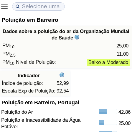
Poluição em Barreiro
Custo de Vida
Preços de Imóveis
Qualidade de Vida
Dados sobre a poluição do ar da Organização Mundial
Indicador de Custo de Vida (Atual)
Indicador de Preços de Imóveis (Atual)
Indicador de Qualidade de Vida
de Saúde
PM
25,00
10
Indicador de Custo de Vida
Indicador de Preços de Imóveis
Indicador de Qualidade de Vida (Atual)
PM
11,00
2.5
PM
Nível de Poluição:
Baixo a Moderado
10
Indicador de Custo de Vida Por País
Indicador de Preços de Imóveis por País
Índice de qualidade de vida por país
Indicador
em Aqaba
Crime
Índice de poluição:
52,99
Escala Exp de Poluição:
92,54
Taxa do Indicador de Crime (Atual)
Poluição em Barreiro, Portugal
Poluição do Ar
42.86
Indicador de Crime
Poluição e Inacessibilidade da Água
25.00
Potável
Índice de criminalidade por país