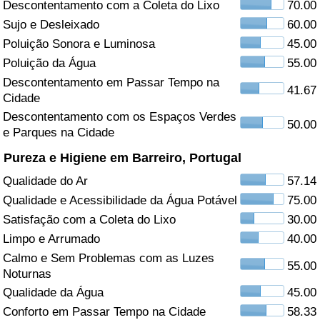
Descontentamento com a Coleta do Lixo
70.00
Sujo e Desleixado
60.00
Saúde
Poluição Sonora e Luminosa
45.00
Indicador de Saúde (Atual)
Poluição da Água
55.00
Descontentamento em Passar Tempo na
41.67
Cidade
Indicador de Saúde
Descontentamento com os Espaços Verdes
50.00
e Parques na Cidade
Indicador de Saúde por País
Pureza e Higiene em Barreiro, Portugal
Poluição
Qualidade do Ar
57.14
Qualidade e Acessibilidade da Água Potável
75.00
Indicador de Poluição (Atual)
Satisfação com a Coleta do Lixo
30.00
Limpo e Arrumado
40.00
Índice de poluição
Calmo e Sem Problemas com as Luzes
55.00
Noturnas
Indicador de Poluição por País
Qualidade da Água
45.00
Conforto em Passar Tempo na Cidade
58.33
Trânsito