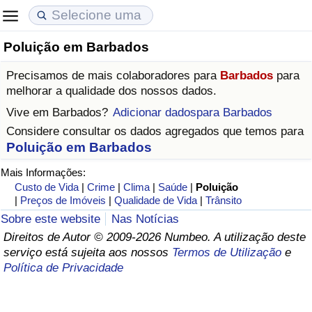
Poluição em Barbados
Custo de Vida
Preços de Imóveis
Qualidade de Vida
Precisamos de mais colaboradores para
Barbados
para
Indicador de Custo de Vida (Atual)
Indicador de Preços de Imóveis (Atual)
Indicador de Qualidade de Vida
melhorar a qualidade dos nossos dados.
Vive em
Barbados
?
Adicionar dadospara Barbados
Indicador de Custo de Vida
Indicador de Preços de Imóveis
Indicador de Qualidade de Vida (Atual)
Considere consultar os dados agregados que temos para
Poluição em Barbados
Indicador de Custo de Vida Por País
Indicador de Preços de Imóveis por País
Índice de qualidade de vida por país
Mais Informações:
Custo de Vida
|
Crime
|
Clima
|
Saúde
|
Poluição
em Aqaba
Crime
|
Preços de Imóveis
|
Qualidade de Vida
|
Trânsito
Sobre este website
Nas Notícias
Taxa do Indicador de Crime (Atual)
Direitos de Autor © 2009-2026 Numbeo. A utilização deste
serviço está sujeita aos nossos
Termos de Utilização
e
Indicador de Crime
Política de Privacidade
Índice de criminalidade por país