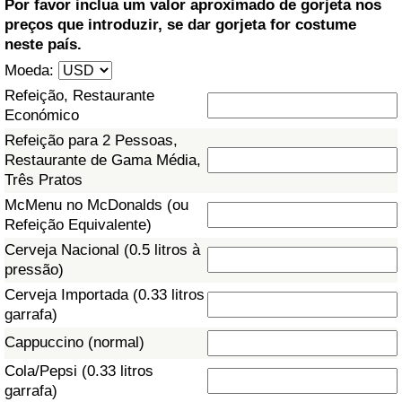
Por favor inclua um valor aproximado de gorjeta nos
preços que introduzir, se dar gorjeta for costume
Saúde
neste país.
Moeda:
Indicador de Saúde (Atual)
Refeição, Restaurante
Económico
Indicador de Saúde
Refeição para 2 Pessoas,
Restaurante de Gama Média,
Indicador de Saúde por País
Três Pratos
McMenu no McDonalds (ou
Poluição
Refeição Equivalente)
Cerveja Nacional (0.5 litros à
Indicador de Poluição (Atual)
pressão)
Cerveja Importada (0.33 litros
Índice de poluição
garrafa)
Cappuccino (normal)
Indicador de Poluição por País
Cola/Pepsi (0.33 litros
garrafa)
Trânsito