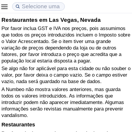
Restaurantes em Las Vegas, Nevada
Custo de Vida
Preços de Imóveis
Qualidade de Vida
Por favor inclua GST e IVA nos preços, pois assumimos
que todos os preços introduzidos incluem o Imposto sobre
Indicador de Custo de Vida (Atual)
Indicador de Preços de Imóveis (Atual)
Indicador de Qualidade de Vida
o Valor Acrescentado. Se o item tiver uma grande
variação de preços dependendo da loja ou de outros
Indicador de Custo de Vida
Indicador de Preços de Imóveis
Indicador de Qualidade de Vida (Atual)
fatores, por favor introduza o preço que acredita que a
população local estaria disposta a pagar.
Indicador de Custo de Vida Por País
Indicador de Preços de Imóveis por País
Índice de qualidade de vida por país
Se algo não for aplicável para esta cidade ou não souber o
valor, por favor deixa o campo vazio. Se o campo estiver
vazio, nada será guardado na base de dados.
em Aqaba
Crime
A Numbeo não mostra valores anteriores, mas guarda
todos os valores introduzidos. As informações que
Taxa do Indicador de Crime (Atual)
introduzir podem não aparecer imediatamente. Algumas
informações serão revistas manualmente para prevenir
Indicador de Crime
vandalismo.
Restaurantes
Índice de criminalidade por país