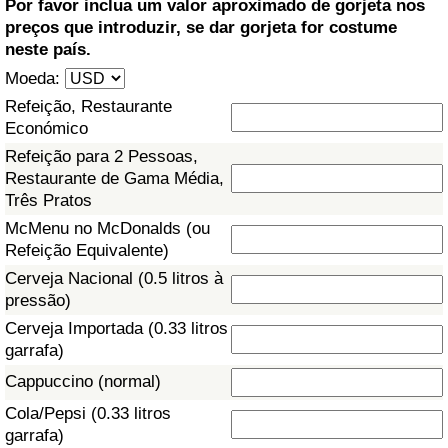
Por favor inclua um valor aproximado de gorjeta nos
preços que introduzir, se dar gorjeta for costume
Saúde
neste país.
Moeda:
Indicador de Saúde (Atual)
Refeição, Restaurante
Económico
Indicador de Saúde
Refeição para 2 Pessoas,
Restaurante de Gama Média,
Indicador de Saúde por País
Três Pratos
McMenu no McDonalds (ou
Poluição
Refeição Equivalente)
Cerveja Nacional (0.5 litros à
Indicador de Poluição (Atual)
pressão)
Cerveja Importada (0.33 litros
Índice de poluição
garrafa)
Cappuccino (normal)
Indicador de Poluição por País
Cola/Pepsi (0.33 litros
garrafa)
Trânsito