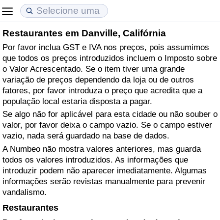
Restaurantes em Danville, Califórnia
Custo de Vida
Preços de Imóveis
Qualidade de Vida
Por favor inclua GST e IVA nos preços, pois assumimos
que todos os preços introduzidos incluem o Imposto sobre
Indicador de Custo de Vida (Atual)
Indicador de Preços de Imóveis (Atual)
Indicador de Qualidade de Vida
o Valor Acrescentado. Se o item tiver uma grande
variação de preços dependendo da loja ou de outros
Indicador de Custo de Vida
Indicador de Preços de Imóveis
Indicador de Qualidade de Vida (Atual)
fatores, por favor introduza o preço que acredita que a
população local estaria disposta a pagar.
Indicador de Custo de Vida Por País
Indicador de Preços de Imóveis por País
Índice de qualidade de vida por país
Se algo não for aplicável para esta cidade ou não souber o
valor, por favor deixa o campo vazio. Se o campo estiver
vazio, nada será guardado na base de dados.
em Aqaba
Crime
A Numbeo não mostra valores anteriores, mas guarda
todos os valores introduzidos. As informações que
Taxa do Indicador de Crime (Atual)
introduzir podem não aparecer imediatamente. Algumas
informações serão revistas manualmente para prevenir
Indicador de Crime
vandalismo.
Restaurantes
Índice de criminalidade por país