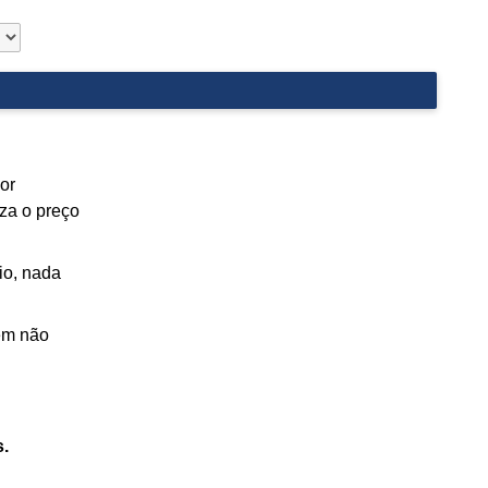
or
uza o preço
io, nada
dem não
s.