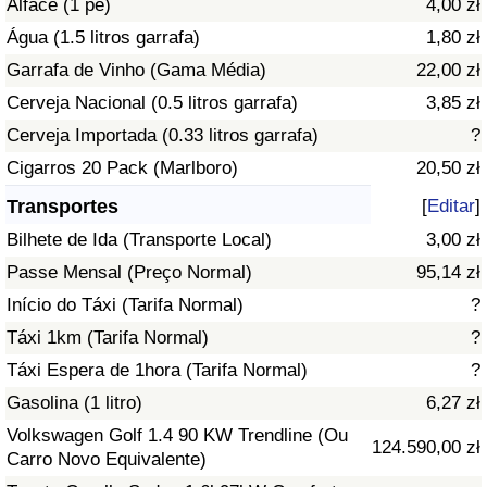
Alface (1 pé)
4,00 zł
Água (1.5 litros garrafa)
1,80 zł
Indicador de Trânsito
Garrafa de Vinho (Gama Média)
22,00 zł
Cerveja Nacional (0.5 litros garrafa)
3,85 zł
Indicador de Trânsito (Atual)
Cerveja Importada (0.33 litros garrafa)
?
Indicador de Trânsito por País
Cigarros 20 Pack (Marlboro)
20,50 zł
Transportes
[
Editar
]
Bilhete de Ida (Transporte Local)
3,00 zł
Passe Mensal (Preço Normal)
95,14 zł
Início do Táxi (Tarifa Normal)
?
Táxi 1km (Tarifa Normal)
?
Táxi Espera de 1hora (Tarifa Normal)
?
Gasolina (1 litro)
6,27 zł
Volkswagen Golf 1.4 90 KW Trendline (Ou
124.590,00 zł
Carro Novo Equivalente)