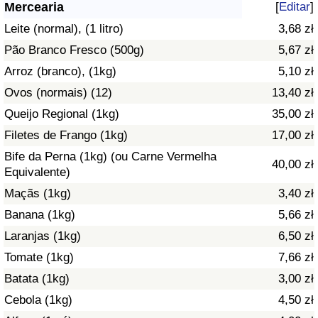
Mercearia
[
Editar
]
Saúde
Leite (normal), (1 litro)
3,68 zł
Pão Branco Fresco (500g)
5,67 zł
Indicador de Saúde (Atual)
Arroz (branco), (1kg)
5,10 zł
Ovos (normais) (12)
13,40 zł
Indicador de Saúde
Queijo Regional (1kg)
35,00 zł
Indicador de Saúde por País
Filetes de Frango (1kg)
17,00 zł
Bife da Perna (1kg) (ou Carne Vermelha
40,00 zł
Poluição
Equivalente)
Maçãs (1kg)
3,40 zł
Indicador de Poluição (Atual)
Banana (1kg)
5,66 zł
Laranjas (1kg)
6,50 zł
Índice de poluição
Tomate (1kg)
7,66 zł
Indicador de Poluição por País
Batata (1kg)
3,00 zł
Cebola (1kg)
4,50 zł
Trânsito