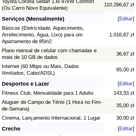
Toyota Corolla Sedan 1.6l 97kW Comfort
110.266,67 zł
(Ou Carro Novo Equivalente)
Serviços (Mensalmente)
[
Editar
]
Básicos (Eletricidade, Aquecimento,
Arrefecimento, Água, Lixo) para um
1.016,67 zł
Apartamento de 85m2
Plano mensal de celular com chamadas e
36,67 zł
mais de 10 GB de dados
Internet (60 Mbps ou Mais, Dados
65,00 zł
Ilimitados, Cabo/ADSL)
Desportos e Lazer
[
Editar
]
Fitness Club, Mensalidade para 1 Adulto
143,33 zł
Aluguer de Campo de Ténis (1 Hora no Fim-
35,00 zł
de-Semana)
Cinema, Lançamento Internacional, 1 Lugar
30,00 zł
Creche
[
Editar
]