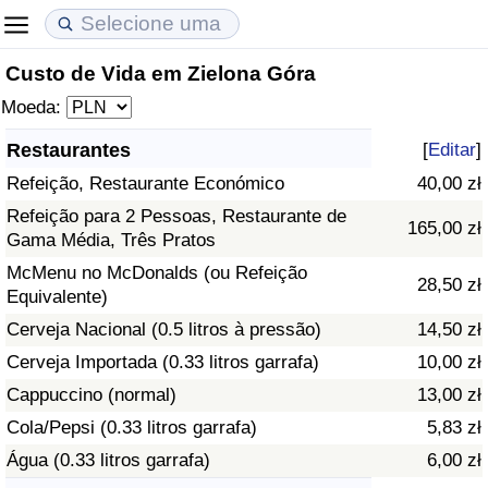
Custo de Vida em Zielona Góra
Custo de Vida
Preços de Imóveis
Qualidade de Vida
Moeda:
Indicador de Custo de Vida (Atual)
Indicador de Preços de Imóveis (Atual)
Indicador de Qualidade de Vida
Restaurantes
[
Editar
]
Refeição, Restaurante Económico
40,00 zł
Indicador de Custo de Vida
Indicador de Preços de Imóveis
Indicador de Qualidade de Vida (Atual)
Refeição para 2 Pessoas, Restaurante de
165,00 zł
Gama Média, Três Pratos
Indicador de Custo de Vida Por País
Indicador de Preços de Imóveis por País
Índice de qualidade de vida por país
McMenu no McDonalds (ou Refeição
28,50 zł
Equivalente)
em Aqaba
Crime
Cerveja Nacional (0.5 litros à pressão)
14,50 zł
Taxa do Indicador de Crime (Atual)
Cerveja Importada (0.33 litros garrafa)
10,00 zł
Cappuccino (normal)
13,00 zł
Indicador de Crime
Cola/Pepsi (0.33 litros garrafa)
5,83 zł
Água (0.33 litros garrafa)
6,00 zł
Índice de criminalidade por país