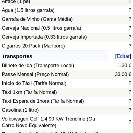
Alface (1 pé)
?
Água (1.5 litros garrafa)
?
Indicador de Trânsito
Garrafa de Vinho (Gama Média)
?
Cerveja Nacional (0.5 litros garrafa)
?
Indicador de Trânsito (Atual)
Cerveja Importada (0.33 litros garrafa)
?
Indicador de Trânsito por País
Cigarros 20 Pack (Marlboro)
?
Transportes
[
Editar
]
Bilhete de Ida (Transporte Local)
1,30 €
Passe Mensal (Preço Normal)
33,00 €
Início do Táxi (Tarifa Normal)
?
Táxi 1km (Tarifa Normal)
?
Táxi Espera de 1hora (Tarifa Normal)
?
Gasolina (1 litro)
?
Volkswagen Golf 1.4 90 KW Trendline (Ou
?
Carro Novo Equivalente)