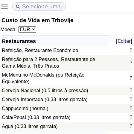
Custo de Vida em Trbovlje
Custo de Vida
Preços de Imóveis
Qualidade de Vida
Moeda:
Indicador de Custo de Vida (Atual)
Indicador de Preços de Imóveis (Atual)
Indicador de Qualidade de Vida
Restaurantes
[
Editar
]
Refeição, Restaurante Económico
?
Indicador de Custo de Vida
Indicador de Preços de Imóveis
Indicador de Qualidade de Vida (Atual)
Refeição para 2 Pessoas, Restaurante de
?
Gama Média, Três Pratos
Indicador de Custo de Vida Por País
Indicador de Preços de Imóveis por País
Índice de qualidade de vida por país
McMenu no McDonalds (ou Refeição
?
Equivalente)
em Aqaba
Crime
Cerveja Nacional (0.5 litros à pressão)
?
Taxa do Indicador de Crime (Atual)
Cerveja Importada (0.33 litros garrafa)
?
Cappuccino (normal)
?
Indicador de Crime
Cola/Pepsi (0.33 litros garrafa)
?
Água (0.33 litros garrafa)
?
Índice de criminalidade por país