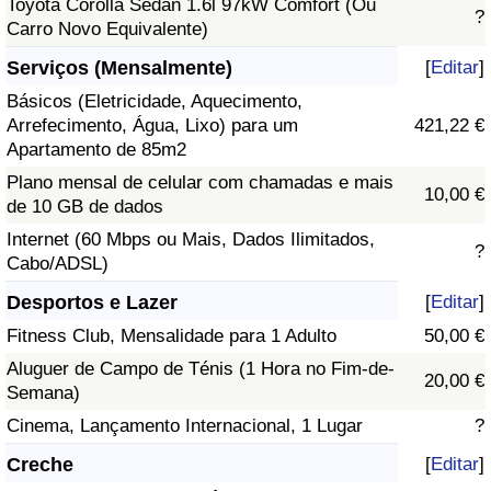
Toyota Corolla Sedan 1.6l 97kW Comfort (Ou
?
Carro Novo Equivalente)
Serviços (Mensalmente)
[
Editar
]
Básicos (Eletricidade, Aquecimento,
Arrefecimento, Água, Lixo) para um
421,22 €
Apartamento de 85m2
Plano mensal de celular com chamadas e mais
10,00 €
de 10 GB de dados
Internet (60 Mbps ou Mais, Dados Ilimitados,
?
Cabo/ADSL)
Desportos e Lazer
[
Editar
]
Fitness Club, Mensalidade para 1 Adulto
50,00 €
Aluguer de Campo de Ténis (1 Hora no Fim-de-
20,00 €
Semana)
Cinema, Lançamento Internacional, 1 Lugar
?
Creche
[
Editar
]