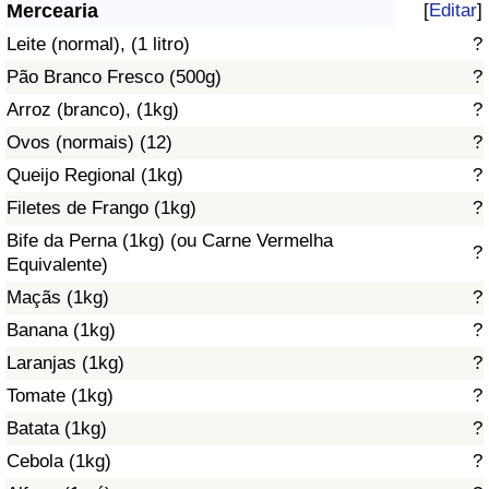
Mercearia
[
Editar
]
Saúde
Leite (normal), (1 litro)
?
Pão Branco Fresco (500g)
?
Indicador de Saúde (Atual)
Arroz (branco), (1kg)
?
Ovos (normais) (12)
?
Indicador de Saúde
Queijo Regional (1kg)
?
Indicador de Saúde por País
Filetes de Frango (1kg)
?
Bife da Perna (1kg) (ou Carne Vermelha
?
Poluição
Equivalente)
Maçãs (1kg)
?
Indicador de Poluição (Atual)
Banana (1kg)
?
Laranjas (1kg)
?
Índice de poluição
Tomate (1kg)
?
Indicador de Poluição por País
Batata (1kg)
?
Cebola (1kg)
?
Trânsito