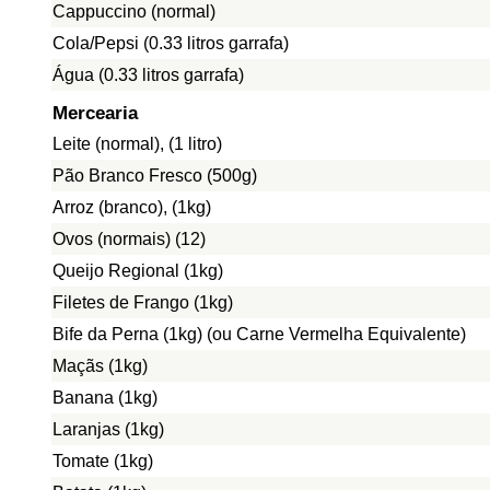
Cappuccino (normal)
Cola/Pepsi (0.33 litros garrafa)
Água (0.33 litros garrafa)
Mercearia
Leite (normal), (1 litro)
Pão Branco Fresco (500g)
Arroz (branco), (1kg)
Ovos (normais) (12)
Queijo Regional (1kg)
Filetes de Frango (1kg)
Bife da Perna (1kg) (ou Carne Vermelha Equivalente)
Maçãs (1kg)
Banana (1kg)
Laranjas (1kg)
Tomate (1kg)