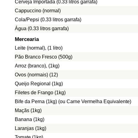
Cerveja Importada (0.33 litros garrafa)
Cappuccino (normal)
Cola/Pepsi (0.33 litros garrafa)
Água (0.33 litros garrafa)
Mercearia
Leite (normal), (1 litro)
Pão Branco Fresco (500g)
Arroz (branco), (1kg)
Ovos (normais) (12)
Queijo Regional (1kg)
Filetes de Frango (1kg)
Bife da Perna (1kg) (ou Carne Vermelha Equivalente)
Maçãs (1kg)
Banana (1kg)
Laranjas (1kg)
Tomate (1kg)