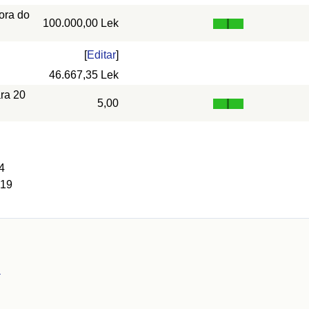
ora do
100.000,00 Lek
[
Editar
]
46.667,35 Lek
ra 20
5,00
4
 19
a