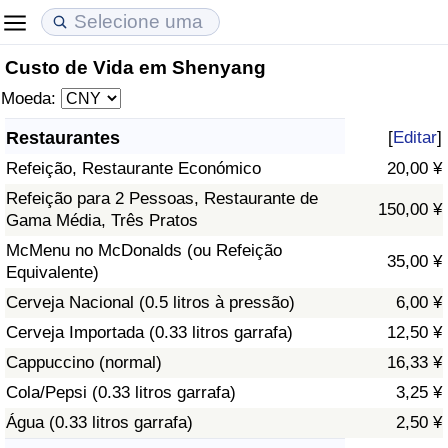
Custo de Vida em Shenyang
Custo de Vida
Preços de Imóveis
Qualidade de Vida
Moeda:
Indicador de Custo de Vida (Atual)
Indicador de Preços de Imóveis (Atual)
Indicador de Qualidade de Vida
Restaurantes
[
Editar
]
Refeição, Restaurante Económico
20,00 ¥
Indicador de Custo de Vida
Indicador de Preços de Imóveis
Indicador de Qualidade de Vida (Atual)
Refeição para 2 Pessoas, Restaurante de
150,00 ¥
Gama Média, Três Pratos
Indicador de Custo de Vida Por País
Indicador de Preços de Imóveis por País
Índice de qualidade de vida por país
McMenu no McDonalds (ou Refeição
35,00 ¥
Equivalente)
em Aqaba
Crime
Cerveja Nacional (0.5 litros à pressão)
6,00 ¥
Taxa do Indicador de Crime (Atual)
Cerveja Importada (0.33 litros garrafa)
12,50 ¥
Cappuccino (normal)
16,33 ¥
Indicador de Crime
Cola/Pepsi (0.33 litros garrafa)
3,25 ¥
Água (0.33 litros garrafa)
2,50 ¥
Índice de criminalidade por país