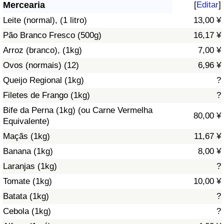
Mercearia
[
Editar
]
Saúde
Leite (normal), (1 litro)
13,00 ¥
Pão Branco Fresco (500g)
16,17 ¥
Indicador de Saúde (Atual)
Arroz (branco), (1kg)
7,00 ¥
Ovos (normais) (12)
6,96 ¥
Indicador de Saúde
Queijo Regional (1kg)
?
Indicador de Saúde por País
Filetes de Frango (1kg)
?
Bife da Perna (1kg) (ou Carne Vermelha
80,00 ¥
Poluição
Equivalente)
Maçãs (1kg)
11,67 ¥
Indicador de Poluição (Atual)
Banana (1kg)
8,00 ¥
Laranjas (1kg)
?
Índice de poluição
Tomate (1kg)
10,00 ¥
Indicador de Poluição por País
Batata (1kg)
?
Cebola (1kg)
?
Trânsito