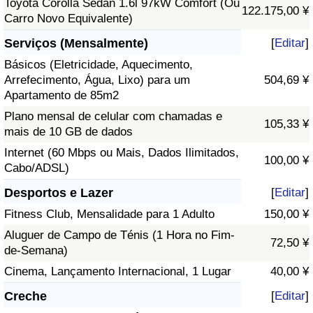
Toyota Corolla Sedan 1.6l 97kW Comfort (Ou
122.175,00 ¥
Carro Novo Equivalente)
Serviços (Mensalmente)
[
Editar
]
Básicos (Eletricidade, Aquecimento,
Arrefecimento, Água, Lixo) para um
504,69 ¥
Apartamento de 85m2
Plano mensal de celular com chamadas e
105,33 ¥
mais de 10 GB de dados
Internet (60 Mbps ou Mais, Dados Ilimitados,
100,00 ¥
Cabo/ADSL)
Desportos e Lazer
[
Editar
]
Fitness Club, Mensalidade para 1 Adulto
150,00 ¥
Aluguer de Campo de Ténis (1 Hora no Fim-
72,50 ¥
de-Semana)
Cinema, Lançamento Internacional, 1 Lugar
40,00 ¥
Creche
[
Editar
]