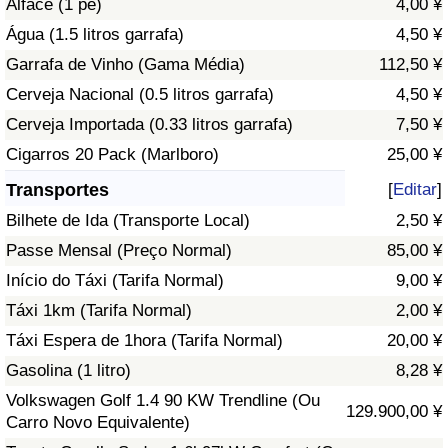
Alface (1 pé)
4,00 ¥
Água (1.5 litros garrafa)
4,50 ¥
Indicador de Trânsito
Garrafa de Vinho (Gama Média)
112,50 ¥
Cerveja Nacional (0.5 litros garrafa)
4,50 ¥
Indicador de Trânsito (Atual)
Cerveja Importada (0.33 litros garrafa)
7,50 ¥
Indicador de Trânsito por País
Cigarros 20 Pack (Marlboro)
25,00 ¥
Transportes
[
Editar
]
Bilhete de Ida (Transporte Local)
2,50 ¥
Passe Mensal (Preço Normal)
85,00 ¥
Início do Táxi (Tarifa Normal)
9,00 ¥
Táxi 1km (Tarifa Normal)
2,00 ¥
Táxi Espera de 1hora (Tarifa Normal)
20,00 ¥
Gasolina (1 litro)
8,28 ¥
Volkswagen Golf 1.4 90 KW Trendline (Ou
129.900,00 ¥
Carro Novo Equivalente)