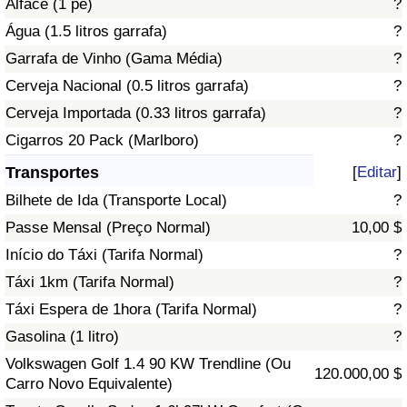
Alface (1 pé)
?
Água (1.5 litros garrafa)
?
Indicador de Trânsito
Garrafa de Vinho (Gama Média)
?
Cerveja Nacional (0.5 litros garrafa)
?
Indicador de Trânsito (Atual)
Cerveja Importada (0.33 litros garrafa)
?
Indicador de Trânsito por País
Cigarros 20 Pack (Marlboro)
?
Transportes
[
Editar
]
Bilhete de Ida (Transporte Local)
?
Passe Mensal (Preço Normal)
10,00 $
Início do Táxi (Tarifa Normal)
?
Táxi 1km (Tarifa Normal)
?
Táxi Espera de 1hora (Tarifa Normal)
?
Gasolina (1 litro)
?
Volkswagen Golf 1.4 90 KW Trendline (Ou
120.000,00 $
Carro Novo Equivalente)