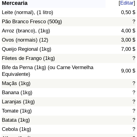
Mercearia
[
Editar
]
Saúde
Leite (normal), (1 litro)
0,50 $
Pão Branco Fresco (500g)
?
Indicador de Saúde (Atual)
Arroz (branco), (1kg)
4,00 $
Ovos (normais) (12)
3,00 $
Indicador de Saúde
Queijo Regional (1kg)
7,00 $
Indicador de Saúde por País
Filetes de Frango (1kg)
?
Bife da Perna (1kg) (ou Carne Vermelha
9,00 $
Poluição
Equivalente)
Maçãs (1kg)
?
Indicador de Poluição (Atual)
Banana (1kg)
?
Laranjas (1kg)
?
Índice de poluição
Tomate (1kg)
?
Indicador de Poluição por País
Batata (1kg)
?
Cebola (1kg)
?
Trânsito