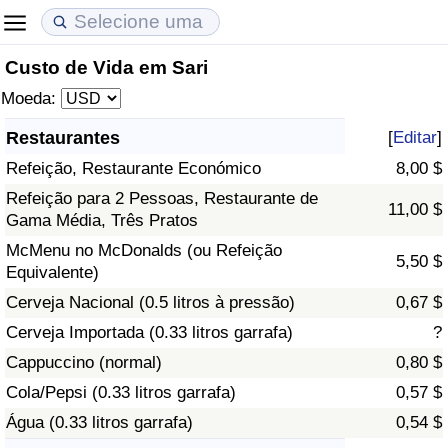
Custo de Vida em Sari
Custo de Vida
Preços de Imóveis
Qualidade de Vida
Moeda:
Indicador de Custo de Vida (Atual)
Indicador de Preços de Imóveis (Atual)
Indicador de Qualidade de Vida
Restaurantes
[
Editar
]
Refeição, Restaurante Económico
8,00 $
Indicador de Custo de Vida
Indicador de Preços de Imóveis
Indicador de Qualidade de Vida (Atual)
Refeição para 2 Pessoas, Restaurante de
11,00 $
Gama Média, Três Pratos
Indicador de Custo de Vida Por País
Indicador de Preços de Imóveis por País
Índice de qualidade de vida por país
McMenu no McDonalds (ou Refeição
5,50 $
Equivalente)
em Aqaba
Crime
Cerveja Nacional (0.5 litros à pressão)
0,67 $
Taxa do Indicador de Crime (Atual)
Cerveja Importada (0.33 litros garrafa)
?
Cappuccino (normal)
0,80 $
Indicador de Crime
Cola/Pepsi (0.33 litros garrafa)
0,57 $
Água (0.33 litros garrafa)
0,54 $
Índice de criminalidade por país