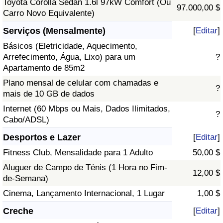
Toyota Corolla Sedan 1.6l 97kW Comfort (Ou
97.000,00 $
Carro Novo Equivalente)
Serviços (Mensalmente)
[
Editar
]
Básicos (Eletricidade, Aquecimento,
Arrefecimento, Água, Lixo) para um
?
Apartamento de 85m2
Plano mensal de celular com chamadas e
?
mais de 10 GB de dados
Internet (60 Mbps ou Mais, Dados Ilimitados,
?
Cabo/ADSL)
Desportos e Lazer
[
Editar
]
Fitness Club, Mensalidade para 1 Adulto
50,00 $
Aluguer de Campo de Ténis (1 Hora no Fim-
12,00 $
de-Semana)
Cinema, Lançamento Internacional, 1 Lugar
1,00 $
Creche
[
Editar
]