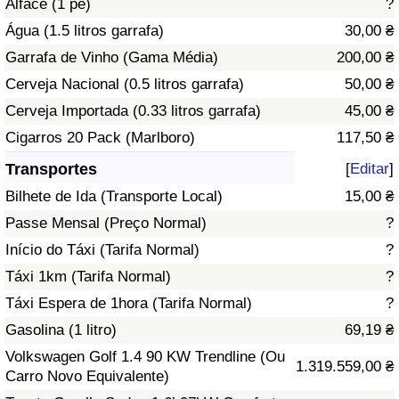
Alface (1 pé)
?
Água (1.5 litros garrafa)
30,00 ₴
Indicador de Trânsito
Garrafa de Vinho (Gama Média)
200,00 ₴
Cerveja Nacional (0.5 litros garrafa)
50,00 ₴
Indicador de Trânsito (Atual)
Cerveja Importada (0.33 litros garrafa)
45,00 ₴
Indicador de Trânsito por País
Cigarros 20 Pack (Marlboro)
117,50 ₴
Transportes
[
Editar
]
Bilhete de Ida (Transporte Local)
15,00 ₴
Passe Mensal (Preço Normal)
?
Início do Táxi (Tarifa Normal)
?
Táxi 1km (Tarifa Normal)
?
Táxi Espera de 1hora (Tarifa Normal)
?
Gasolina (1 litro)
69,19 ₴
Volkswagen Golf 1.4 90 KW Trendline (Ou
1.319.559,00 ₴
Carro Novo Equivalente)