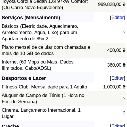
Toyota Corolla Sedan 1.6l 97kW Comfort
989.828,00 ₴
(Ou Carro Novo Equivalente)
Serviços (Mensalmente)
[
Editar
]
Básicos (Eletricidade, Aquecimento,
Arrefecimento, Água, Lixo) para um
?
Apartamento de 85m2
Plano mensal de celular com chamadas e
400,00 ₴
mais de 10 GB de dados
Internet (60 Mbps ou Mais, Dados
360,00 ₴
Ilimitados, Cabo/ADSL)
Desportos e Lazer
[
Editar
]
Fitness Club, Mensalidade para 1 Adulto
1.000,00 ₴
Aluguer de Campo de Ténis (1 Hora no
?
Fim-de-Semana)
Cinema, Lançamento Internacional, 1
?
Lugar
Creche
[
Editar
]