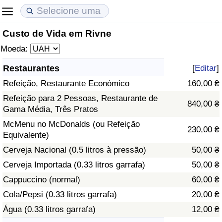
Custo de Vida em Rivne
Custo de Vida
Preços de Imóveis
Qualidade de Vida
Moeda:
Indicador de Custo de Vida (Atual)
Indicador de Preços de Imóveis (Atual)
Indicador de Qualidade de Vida
Restaurantes
[
Editar
]
Refeição, Restaurante Económico
160,00 ₴
Indicador de Custo de Vida
Indicador de Preços de Imóveis
Indicador de Qualidade de Vida (Atual)
Refeição para 2 Pessoas, Restaurante de
840,00 ₴
Gama Média, Três Pratos
Indicador de Custo de Vida Por País
Indicador de Preços de Imóveis por País
Índice de qualidade de vida por país
McMenu no McDonalds (ou Refeição
230,00 ₴
Equivalente)
em Aqaba
Crime
Cerveja Nacional (0.5 litros à pressão)
50,00 ₴
Taxa do Indicador de Crime (Atual)
Cerveja Importada (0.33 litros garrafa)
50,00 ₴
Cappuccino (normal)
60,00 ₴
Indicador de Crime
Cola/Pepsi (0.33 litros garrafa)
20,00 ₴
Água (0.33 litros garrafa)
12,00 ₴
Índice de criminalidade por país