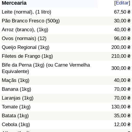
Mercearia
[
Editar
]
Saúde
Leite (normal), (1 litro)
67,50 ₴
Pão Branco Fresco (500g)
30,00 ₴
Indicador de Saúde (Atual)
Arroz (branco), (1kg)
40,00 ₴
Ovos (normais) (12)
96,00 ₴
Indicador de Saúde
Queijo Regional (1kg)
200,00 ₴
Indicador de Saúde por País
Filetes de Frango (1kg)
210,00 ₴
Bife da Perna (1kg) (ou Carne Vermelha
300,00 ₴
Poluição
Equivalente)
Maçãs (1kg)
40,00 ₴
Indicador de Poluição (Atual)
Banana (1kg)
70,00 ₴
Laranjas (1kg)
70,00 ₴
Índice de poluição
Tomate (1kg)
130,00 ₴
Indicador de Poluição por País
Batata (1kg)
35,00 ₴
Cebola (1kg)
12,00 ₴
Trânsito