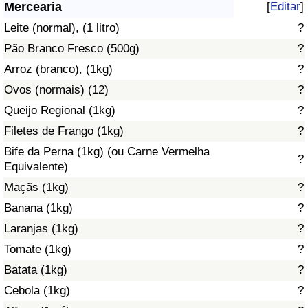
Mercearia
[
Editar
]
Saúde
Leite (normal), (1 litro)
?
Pão Branco Fresco (500g)
?
Indicador de Saúde (Atual)
Arroz (branco), (1kg)
?
Ovos (normais) (12)
?
Indicador de Saúde
Queijo Regional (1kg)
?
Indicador de Saúde por País
Filetes de Frango (1kg)
?
Bife da Perna (1kg) (ou Carne Vermelha
?
Poluição
Equivalente)
Maçãs (1kg)
?
Indicador de Poluição (Atual)
Banana (1kg)
?
Laranjas (1kg)
?
Índice de poluição
Tomate (1kg)
?
Indicador de Poluição por País
Batata (1kg)
?
Cebola (1kg)
?
Trânsito