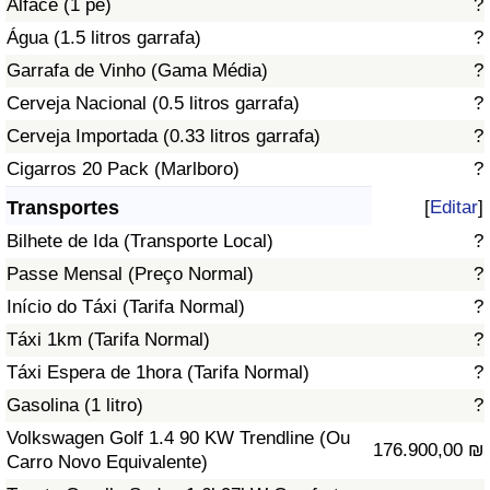
Alface (1 pé)
?
Água (1.5 litros garrafa)
?
Indicador de Trânsito
Garrafa de Vinho (Gama Média)
?
Cerveja Nacional (0.5 litros garrafa)
?
Indicador de Trânsito (Atual)
Cerveja Importada (0.33 litros garrafa)
?
Indicador de Trânsito por País
Cigarros 20 Pack (Marlboro)
?
Transportes
[
Editar
]
Bilhete de Ida (Transporte Local)
?
Passe Mensal (Preço Normal)
?
Início do Táxi (Tarifa Normal)
?
Táxi 1km (Tarifa Normal)
?
Táxi Espera de 1hora (Tarifa Normal)
?
Gasolina (1 litro)
?
Volkswagen Golf 1.4 90 KW Trendline (Ou
176.900,00 ₪
Carro Novo Equivalente)