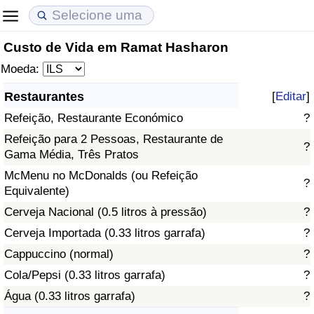
Custo de Vida em Ramat Hasharon
Custo de Vida
Preços de Imóveis
Qualidade de Vida
Moeda:
Indicador de Custo de Vida (Atual)
Indicador de Preços de Imóveis (Atual)
Indicador de Qualidade de Vida
Restaurantes
[
Editar
]
Refeição, Restaurante Económico
?
Indicador de Custo de Vida
Indicador de Preços de Imóveis
Indicador de Qualidade de Vida (Atual)
Refeição para 2 Pessoas, Restaurante de
?
Gama Média, Três Pratos
Indicador de Custo de Vida Por País
Indicador de Preços de Imóveis por País
Índice de qualidade de vida por país
McMenu no McDonalds (ou Refeição
?
Equivalente)
em Aqaba
Crime
Cerveja Nacional (0.5 litros à pressão)
?
Taxa do Indicador de Crime (Atual)
Cerveja Importada (0.33 litros garrafa)
?
Cappuccino (normal)
?
Indicador de Crime
Cola/Pepsi (0.33 litros garrafa)
?
Água (0.33 litros garrafa)
?
Índice de criminalidade por país