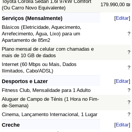
Toyota Corolla Sedan 1.6l 97kW Comfort
179.990,00 ₪
(Ou Carro Novo Equivalente)
Serviços (Mensalmente)
[
Editar
]
Básicos (Eletricidade, Aquecimento,
Arrefecimento, Água, Lixo) para um
?
Apartamento de 85m2
Plano mensal de celular com chamadas e
?
mais de 10 GB de dados
Internet (60 Mbps ou Mais, Dados
?
Ilimitados, Cabo/ADSL)
Desportos e Lazer
[
Editar
]
Fitness Club, Mensalidade para 1 Adulto
?
Aluguer de Campo de Ténis (1 Hora no Fim-
?
de-Semana)
Cinema, Lançamento Internacional, 1 Lugar
?
Creche
[
Editar
]