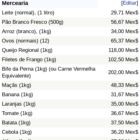
Mercearia
[
Editar
]
Saúde
Leite (normal), (1 litro)
29,71 Mex$
Pão Branco Fresco (500g)
56,67 Mex$
Indicador de Saúde (Atual)
Arroz (branco), (1kg)
34,00 Mex$
Ovos (normais) (12)
65,37 Mex$
Indicador de Saúde
Queijo Regional (1kg)
118,00 Mex$
Indicador de Saúde por País
Filetes de Frango (1kg)
102,50 Mex$
Bife da Perna (1kg) (ou Carne Vermelha
202,00 Mex$
Poluição
Equivalente)
Maçãs (1kg)
48,33 Mex$
Indicador de Poluição (Atual)
Banana (1kg)
31,67 Mex$
Laranjas (1kg)
35,00 Mex$
Índice de poluição
Tomate (1kg)
36,67 Mex$
Indicador de Poluição por País
Batata (1kg)
37,50 Mex$
Cebola (1kg)
36,20 Mex$
Trânsito