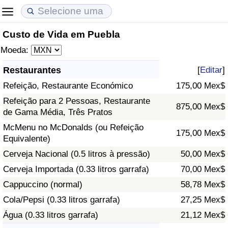
Custo de Vida em Puebla
Custo de Vida
Preços de Imóveis
Qualidade de Vida
Moeda:
Indicador de Custo de Vida (Atual)
Indicador de Preços de Imóveis (Atual)
Indicador de Qualidade de Vida
Restaurantes
[
Editar
]
Refeição, Restaurante Económico
175,00 Mex$
Indicador de Custo de Vida
Indicador de Preços de Imóveis
Indicador de Qualidade de Vida (Atual)
Refeição para 2 Pessoas, Restaurante
875,00 Mex$
de Gama Média, Três Pratos
Indicador de Custo de Vida Por País
Indicador de Preços de Imóveis por País
Índice de qualidade de vida por país
McMenu no McDonalds (ou Refeição
175,00 Mex$
Equivalente)
em Aqaba
Crime
Cerveja Nacional (0.5 litros à pressão)
50,00 Mex$
Taxa do Indicador de Crime (Atual)
Cerveja Importada (0.33 litros garrafa)
70,00 Mex$
Cappuccino (normal)
58,78 Mex$
Indicador de Crime
Cola/Pepsi (0.33 litros garrafa)
27,25 Mex$
Água (0.33 litros garrafa)
21,12 Mex$
Índice de criminalidade por país