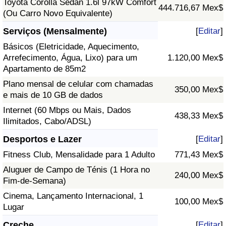
Toyota Corolla Sedan 1.6l 97kW Comfort
444.716,67 Mex$
(Ou Carro Novo Equivalente)
Serviços (Mensalmente)
[
Editar
]
Básicos (Eletricidade, Aquecimento,
Arrefecimento, Água, Lixo) para um
1.120,00 Mex$
Apartamento de 85m2
Plano mensal de celular com chamadas
350,00 Mex$
e mais de 10 GB de dados
Internet (60 Mbps ou Mais, Dados
438,33 Mex$
Ilimitados, Cabo/ADSL)
Desportos e Lazer
[
Editar
]
Fitness Club, Mensalidade para 1 Adulto
771,43 Mex$
Aluguer de Campo de Ténis (1 Hora no
240,00 Mex$
Fim-de-Semana)
Cinema, Lançamento Internacional, 1
100,00 Mex$
Lugar
Creche
[
Editar
]