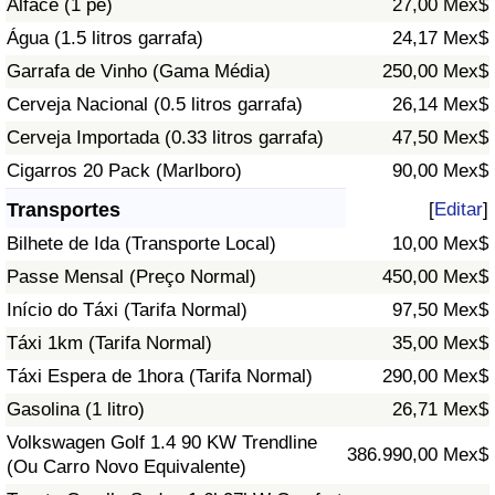
Alface (1 pé)
27,00 Mex$
Água (1.5 litros garrafa)
24,17 Mex$
Indicador de Trânsito
Garrafa de Vinho (Gama Média)
250,00 Mex$
Cerveja Nacional (0.5 litros garrafa)
26,14 Mex$
Indicador de Trânsito (Atual)
Cerveja Importada (0.33 litros garrafa)
47,50 Mex$
Indicador de Trânsito por País
Cigarros 20 Pack (Marlboro)
90,00 Mex$
Transportes
[
Editar
]
Bilhete de Ida (Transporte Local)
10,00 Mex$
Passe Mensal (Preço Normal)
450,00 Mex$
Início do Táxi (Tarifa Normal)
97,50 Mex$
Táxi 1km (Tarifa Normal)
35,00 Mex$
Táxi Espera de 1hora (Tarifa Normal)
290,00 Mex$
Gasolina (1 litro)
26,71 Mex$
Volkswagen Golf 1.4 90 KW Trendline
386.990,00 Mex$
(Ou Carro Novo Equivalente)