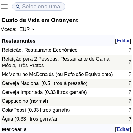
Custo de Vida em Ontinyent
Custo de Vida
Preços de Imóveis
Qualidade de Vida
Moeda:
Indicador de Custo de Vida (Atual)
Indicador de Preços de Imóveis (Atual)
Indicador de Qualidade de Vida
Restaurantes
[
Editar
]
Refeição, Restaurante Económico
?
Indicador de Custo de Vida
Indicador de Preços de Imóveis
Indicador de Qualidade de Vida (Atual)
Refeição para 2 Pessoas, Restaurante de Gama
?
Média, Três Pratos
Indicador de Custo de Vida Por País
Indicador de Preços de Imóveis por País
Índice de qualidade de vida por país
McMenu no McDonalds (ou Refeição Equivalente)
?
em Aqaba
Crime
Cerveja Nacional (0.5 litros à pressão)
?
Cerveja Importada (0.33 litros garrafa)
?
Taxa do Indicador de Crime (Atual)
Cappuccino (normal)
?
Cola/Pepsi (0.33 litros garrafa)
?
Indicador de Crime
Água (0.33 litros garrafa)
?
Índice de criminalidade por país
Mercearia
[
Editar
]