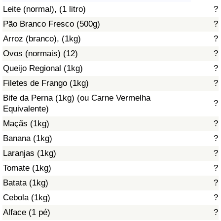
Leite (normal), (1 litro)
?
Saúde
Pão Branco Fresco (500g)
?
Arroz (branco), (1kg)
?
Indicador de Saúde (Atual)
Ovos (normais) (12)
?
Indicador de Saúde
Queijo Regional (1kg)
?
Filetes de Frango (1kg)
?
Indicador de Saúde por País
Bife da Perna (1kg) (ou Carne Vermelha
?
Equivalente)
Poluição
Maçãs (1kg)
?
Banana (1kg)
?
Indicador de Poluição (Atual)
Laranjas (1kg)
?
Tomate (1kg)
?
Índice de poluição
Batata (1kg)
?
Indicador de Poluição por País
Cebola (1kg)
?
Alface (1 pé)
?
Trânsito