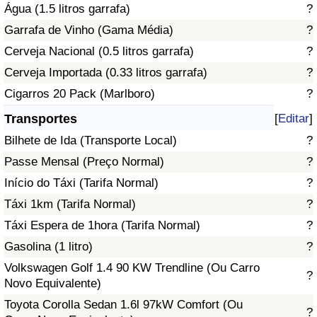
Água (1.5 litros garrafa)
?
Garrafa de Vinho (Gama Média)
?
Indicador de Trânsito
Cerveja Nacional (0.5 litros garrafa)
?
Indicador de Trânsito (Atual)
Cerveja Importada (0.33 litros garrafa)
?
Cigarros 20 Pack (Marlboro)
?
Indicador de Trânsito por País
Transportes
[
Editar
]
Bilhete de Ida (Transporte Local)
?
Passe Mensal (Preço Normal)
?
Início do Táxi (Tarifa Normal)
?
Táxi 1km (Tarifa Normal)
?
Táxi Espera de 1hora (Tarifa Normal)
?
Gasolina (1 litro)
?
Volkswagen Golf 1.4 90 KW Trendline (Ou Carro
?
Novo Equivalente)
Toyota Corolla Sedan 1.6l 97kW Comfort (Ou
?