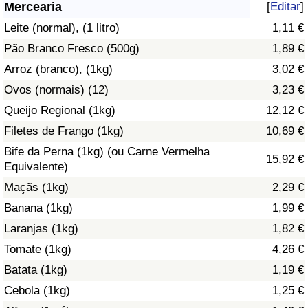
Mercearia
[
Editar
]
Saúde
Leite (normal), (1 litro)
1,11 €
Pão Branco Fresco (500g)
1,89 €
Indicador de Saúde (Atual)
Arroz (branco), (1kg)
3,02 €
Ovos (normais) (12)
3,23 €
Indicador de Saúde
Queijo Regional (1kg)
12,12 €
Indicador de Saúde por País
Filetes de Frango (1kg)
10,69 €
Bife da Perna (1kg) (ou Carne Vermelha
15,92 €
Poluição
Equivalente)
Maçãs (1kg)
2,29 €
Indicador de Poluição (Atual)
Banana (1kg)
1,99 €
Laranjas (1kg)
1,82 €
Índice de poluição
Tomate (1kg)
4,26 €
Indicador de Poluição por País
Batata (1kg)
1,19 €
Cebola (1kg)
1,25 €
Trânsito