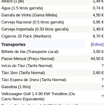
Alface (1 pé)
1,49 €
Água (1.5 litros garrafa)
0,74 €
Indicador de Trânsito
Garrafa de Vinho (Gama Média)
4,50 €
Cerveja Nacional (0.5 litros garrafa)
0,95 €
Indicador de Trânsito (Atual)
Cerveja Importada (0.33 litros garrafa)
1,49 €
Indicador de Trânsito por País
Cigarros 20 Pack (Marlboro)
8,70 €
Transportes
[
Editar
]
Bilhete de Ida (Transporte Local)
3,00 €
Passe Mensal (Preço Normal)
44,50 €
Início do Táxi (Tarifa Normal)
?
Táxi 1km (Tarifa Normal)
2,60 €
Táxi Espera de 1hora (Tarifa Normal)
?
Gasolina (1 litro)
?
Volkswagen Golf 1.4 90 KW Trendline (Ou
?
Carro Novo Equivalente)