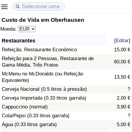
Custo de Vida em Oberhausen
Custo de Vida
Preços de Imóveis
Qualidade de Vida
Moeda:
Indicador de Custo de Vida (Atual)
Indicador de Preços de Imóveis (Atual)
Indicador de Qualidade de Vida
Restaurantes
[
Editar
]
Refeição, Restaurante Económico
15,00 €
Indicador de Custo de Vida
Indicador de Preços de Imóveis
Indicador de Qualidade de Vida (Atual)
Refeição para 2 Pessoas, Restaurante de
60,00 €
Gama Média, Três Pratos
Indicador de Custo de Vida Por País
Indicador de Preços de Imóveis por País
Índice de qualidade de vida por país
McMenu no McDonalds (ou Refeição
13,50 €
Equivalente)
em Aqaba
Crime
Cerveja Nacional (0.5 litros à pressão)
?
Taxa do Indicador de Crime (Atual)
Cerveja Importada (0.33 litros garrafa)
2,00 €
Cappuccino (normal)
3,90 €
Indicador de Crime
Cola/Pepsi (0.33 litros garrafa)
?
Água (0.33 litros garrafa)
5,00 €
Índice de criminalidade por país