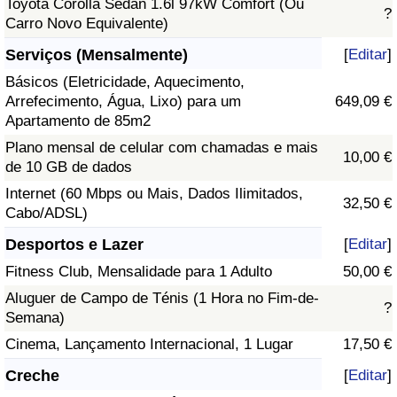
Toyota Corolla Sedan 1.6l 97kW Comfort (Ou
?
Carro Novo Equivalente)
Serviços (Mensalmente)
[
Editar
]
Básicos (Eletricidade, Aquecimento,
Arrefecimento, Água, Lixo) para um
649,09 €
Apartamento de 85m2
Plano mensal de celular com chamadas e mais
10,00 €
de 10 GB de dados
Internet (60 Mbps ou Mais, Dados Ilimitados,
32,50 €
Cabo/ADSL)
Desportos e Lazer
[
Editar
]
Fitness Club, Mensalidade para 1 Adulto
50,00 €
Aluguer de Campo de Ténis (1 Hora no Fim-de-
?
Semana)
Cinema, Lançamento Internacional, 1 Lugar
17,50 €
Creche
[
Editar
]