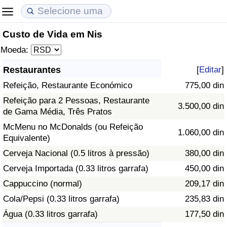
Custo de Vida em Nis
Custo de Vida
Preços de Imóveis
Qualidade de Vida
Moeda:
Indicador de Custo de Vida (Atual)
Indicador de Preços de Imóveis (Atual)
Indicador de Qualidade de Vida
Restaurantes
[
Editar
]
Refeição, Restaurante Económico
775,00 din
Indicador de Custo de Vida
Indicador de Preços de Imóveis
Indicador de Qualidade de Vida (Atual)
Refeição para 2 Pessoas, Restaurante
3.500,00 din
de Gama Média, Três Pratos
Indicador de Custo de Vida Por País
Indicador de Preços de Imóveis por País
Índice de qualidade de vida por país
McMenu no McDonalds (ou Refeição
1.060,00 din
Equivalente)
em Aqaba
Crime
Cerveja Nacional (0.5 litros à pressão)
380,00 din
Taxa do Indicador de Crime (Atual)
Cerveja Importada (0.33 litros garrafa)
450,00 din
Cappuccino (normal)
209,17 din
Indicador de Crime
Cola/Pepsi (0.33 litros garrafa)
235,83 din
Água (0.33 litros garrafa)
177,50 din
Índice de criminalidade por país