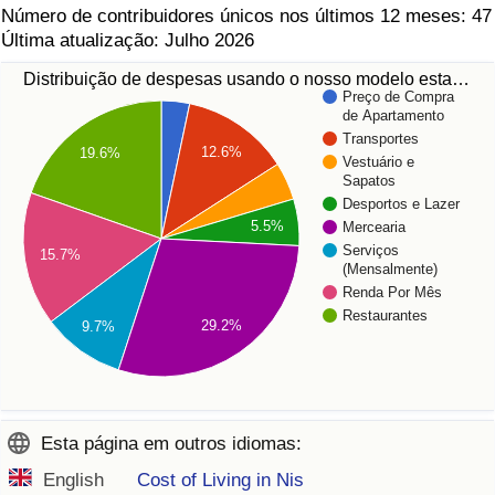
Número de contribuidores únicos nos últimos 12 meses: 47
Última atualização: Julho 2026
Distribuição de despesas usando o nosso modelo esta…
Preço de Compra
de Apartamento
Transportes
12.6%
19.6%
Vestuário e
Sapatos
Desportos e Lazer
5.5%
Mercearia
Serviços
15.7%
(Mensalmente)
Renda Por Mês
Restaurantes
29.2%
9.7%
Esta página em outros idiomas:
English
Cost of Living in Nis