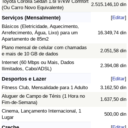
Toyota Corolla Sedan 1.6l 97kW Comfort
2.515.146,10 din
(Ou Carro Novo Equivalente)
Serviços (Mensalmente)
[
Editar
]
Básicos (Eletricidade, Aquecimento,
Arrefecimento, Água, Lixo) para um
16.349,74 din
Apartamento de 85m2
Plano mensal de celular com chamadas
2.051,58 din
e mais de 10 GB de dados
Internet (60 Mbps ou Mais, Dados
2.394,08 din
Ilimitados, Cabo/ADSL)
Desportos e Lazer
[
Editar
]
Fitness Club, Mensalidade para 1 Adulto
3.162,50 din
Aluguer de Campo de Ténis (1 Hora no
1.637,50 din
Fim-de-Semana)
Cinema, Lançamento Internacional, 1
500,00 din
Lugar
Creche
[
Editar
]