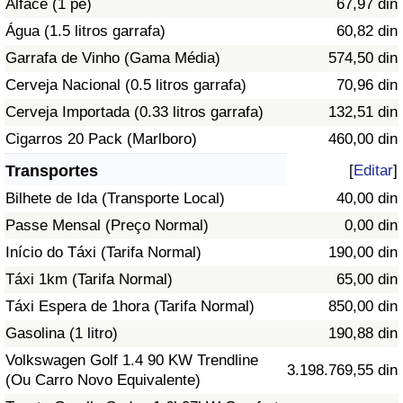
Alface (1 pé)
67,97 din
Água (1.5 litros garrafa)
60,82 din
Indicador de Trânsito
Garrafa de Vinho (Gama Média)
574,50 din
Cerveja Nacional (0.5 litros garrafa)
70,96 din
Indicador de Trânsito (Atual)
Cerveja Importada (0.33 litros garrafa)
132,51 din
Indicador de Trânsito por País
Cigarros 20 Pack (Marlboro)
460,00 din
Transportes
[
Editar
]
Bilhete de Ida (Transporte Local)
40,00 din
Passe Mensal (Preço Normal)
0,00 din
Início do Táxi (Tarifa Normal)
190,00 din
Táxi 1km (Tarifa Normal)
65,00 din
Táxi Espera de 1hora (Tarifa Normal)
850,00 din
Gasolina (1 litro)
190,88 din
Volkswagen Golf 1.4 90 KW Trendline
3.198.769,55 din
(Ou Carro Novo Equivalente)