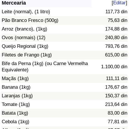
Mercearia
[
Editar
]
Saúde
Leite (normal), (1 litro)
117,73 din
Pão Branco Fresco (500g)
75,63 din
Indicador de Saúde (Atual)
Arroz (branco), (1kg)
174,88 din
Ovos (normais) (12)
240,80 din
Indicador de Saúde
Queijo Regional (1kg)
793,76 din
Indicador de Saúde por País
Filetes de Frango (1kg)
615,00 din
Bife da Perna (1kg) (ou Carne Vermelha
1.100,00 din
Poluição
Equivalente)
Maçãs (1kg)
111,11 din
Indicador de Poluição (Atual)
Banana (1kg)
176,67 din
Laranjas (1kg)
150,37 din
Índice de poluição
Tomate (1kg)
213,64 din
Indicador de Poluição por País
Batata (1kg)
83,00 din
Cebola (1kg)
77,81 din
Trânsito