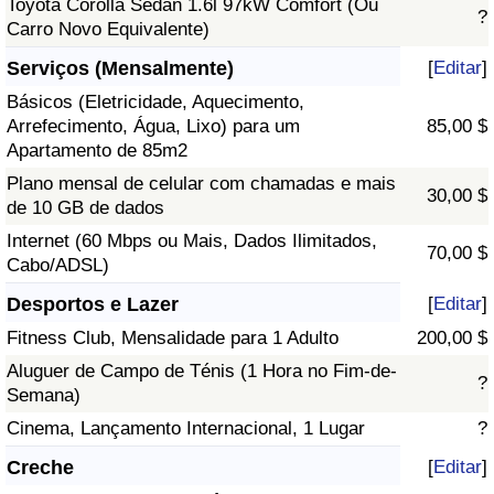
Toyota Corolla Sedan 1.6l 97kW Comfort (Ou
?
Carro Novo Equivalente)
Serviços (Mensalmente)
[
Editar
]
Básicos (Eletricidade, Aquecimento,
Arrefecimento, Água, Lixo) para um
85,00 $
Apartamento de 85m2
Plano mensal de celular com chamadas e mais
30,00 $
de 10 GB de dados
Internet (60 Mbps ou Mais, Dados Ilimitados,
70,00 $
Cabo/ADSL)
Desportos e Lazer
[
Editar
]
Fitness Club, Mensalidade para 1 Adulto
200,00 $
Aluguer de Campo de Ténis (1 Hora no Fim-de-
?
Semana)
Cinema, Lançamento Internacional, 1 Lugar
?
Creche
[
Editar
]