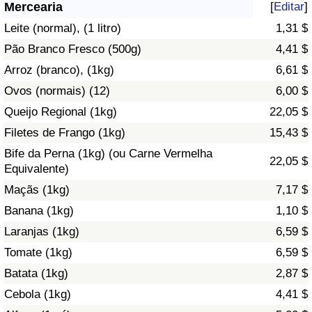
Mercearia
[
Editar
]
Saúde
Leite (normal), (1 litro)
1,31 $
Pão Branco Fresco (500g)
4,41 $
Indicador de Saúde (Atual)
Arroz (branco), (1kg)
6,61 $
Ovos (normais) (12)
6,00 $
Indicador de Saúde
Queijo Regional (1kg)
22,05 $
Indicador de Saúde por País
Filetes de Frango (1kg)
15,43 $
Bife da Perna (1kg) (ou Carne Vermelha
22,05 $
Poluição
Equivalente)
Maçãs (1kg)
7,17 $
Indicador de Poluição (Atual)
Banana (1kg)
1,10 $
Laranjas (1kg)
6,59 $
Índice de poluição
Tomate (1kg)
6,59 $
Indicador de Poluição por País
Batata (1kg)
2,87 $
Cebola (1kg)
4,41 $
Trânsito