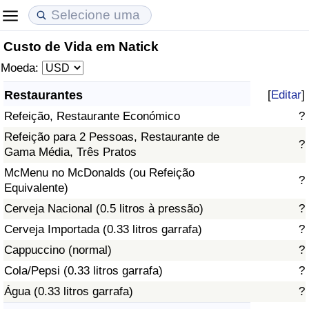
Custo de Vida em Natick
Custo de Vida
Preços de Imóveis
Qualidade de Vida
Moeda:
Indicador de Custo de Vida (Atual)
Indicador de Preços de Imóveis (Atual)
Indicador de Qualidade de Vida
Restaurantes
[
Editar
]
Refeição, Restaurante Económico
?
Indicador de Custo de Vida
Indicador de Preços de Imóveis
Indicador de Qualidade de Vida (Atual)
Refeição para 2 Pessoas, Restaurante de
?
Gama Média, Três Pratos
Indicador de Custo de Vida Por País
Indicador de Preços de Imóveis por País
Índice de qualidade de vida por país
McMenu no McDonalds (ou Refeição
?
Equivalente)
em Aqaba
Crime
Cerveja Nacional (0.5 litros à pressão)
?
Taxa do Indicador de Crime (Atual)
Cerveja Importada (0.33 litros garrafa)
?
Cappuccino (normal)
?
Indicador de Crime
Cola/Pepsi (0.33 litros garrafa)
?
Água (0.33 litros garrafa)
?
Índice de criminalidade por país