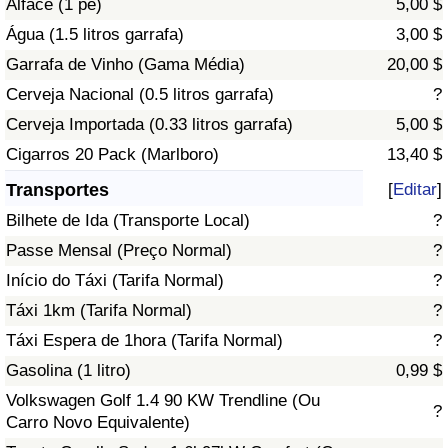
Alface (1 pé)
5,00 $
Água (1.5 litros garrafa)
3,00 $
Indicador de Trânsito
Garrafa de Vinho (Gama Média)
20,00 $
Cerveja Nacional (0.5 litros garrafa)
?
Indicador de Trânsito (Atual)
Cerveja Importada (0.33 litros garrafa)
5,00 $
Indicador de Trânsito por País
Cigarros 20 Pack (Marlboro)
13,40 $
Transportes
[
Editar
]
Bilhete de Ida (Transporte Local)
?
Passe Mensal (Preço Normal)
?
Início do Táxi (Tarifa Normal)
?
Táxi 1km (Tarifa Normal)
?
Táxi Espera de 1hora (Tarifa Normal)
?
Gasolina (1 litro)
0,99 $
Volkswagen Golf 1.4 90 KW Trendline (Ou
?
Carro Novo Equivalente)