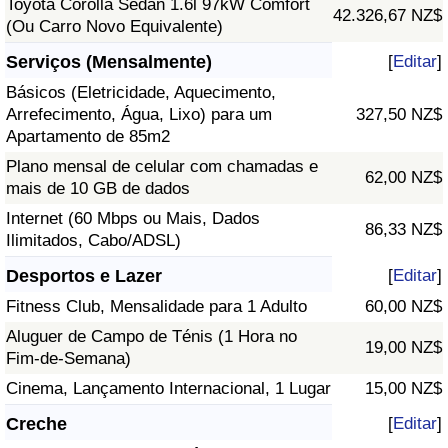
Toyota Corolla Sedan 1.6l 97kW Comfort
42.326,67 NZ$
(Ou Carro Novo Equivalente)
Serviços (Mensalmente)
[
Editar
]
Básicos (Eletricidade, Aquecimento,
Arrefecimento, Água, Lixo) para um
327,50 NZ$
Apartamento de 85m2
Plano mensal de celular com chamadas e
62,00 NZ$
mais de 10 GB de dados
Internet (60 Mbps ou Mais, Dados
86,33 NZ$
Ilimitados, Cabo/ADSL)
Desportos e Lazer
[
Editar
]
Fitness Club, Mensalidade para 1 Adulto
60,00 NZ$
Aluguer de Campo de Ténis (1 Hora no
19,00 NZ$
Fim-de-Semana)
Cinema, Lançamento Internacional, 1 Lugar
15,00 NZ$
Creche
[
Editar
]