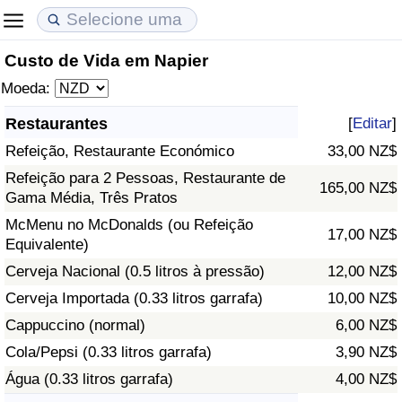
Custo de Vida em Napier
Custo de Vida
Preços de Imóveis
Qualidade de Vida
Moeda:
Indicador de Custo de Vida (Atual)
Indicador de Preços de Imóveis (Atual)
Indicador de Qualidade de Vida
Restaurantes
[
Editar
]
Refeição, Restaurante Económico
33,00 NZ$
Indicador de Custo de Vida
Indicador de Preços de Imóveis
Indicador de Qualidade de Vida (Atual)
Refeição para 2 Pessoas, Restaurante de
165,00 NZ$
Gama Média, Três Pratos
Indicador de Custo de Vida Por País
Indicador de Preços de Imóveis por País
Índice de qualidade de vida por país
McMenu no McDonalds (ou Refeição
17,00 NZ$
Equivalente)
em Aqaba
Crime
Cerveja Nacional (0.5 litros à pressão)
12,00 NZ$
Taxa do Indicador de Crime (Atual)
Cerveja Importada (0.33 litros garrafa)
10,00 NZ$
Cappuccino (normal)
6,00 NZ$
Indicador de Crime
Cola/Pepsi (0.33 litros garrafa)
3,90 NZ$
Água (0.33 litros garrafa)
4,00 NZ$
Índice de criminalidade por país