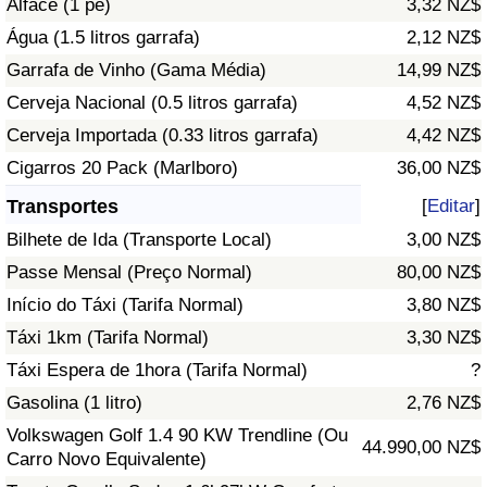
Alface (1 pé)
3,32 NZ$
Água (1.5 litros garrafa)
2,12 NZ$
Indicador de Trânsito
Garrafa de Vinho (Gama Média)
14,99 NZ$
Cerveja Nacional (0.5 litros garrafa)
4,52 NZ$
Indicador de Trânsito (Atual)
Cerveja Importada (0.33 litros garrafa)
4,42 NZ$
Indicador de Trânsito por País
Cigarros 20 Pack (Marlboro)
36,00 NZ$
Transportes
[
Editar
]
Bilhete de Ida (Transporte Local)
3,00 NZ$
Passe Mensal (Preço Normal)
80,00 NZ$
Início do Táxi (Tarifa Normal)
3,80 NZ$
Táxi 1km (Tarifa Normal)
3,30 NZ$
Táxi Espera de 1hora (Tarifa Normal)
?
Gasolina (1 litro)
2,76 NZ$
Volkswagen Golf 1.4 90 KW Trendline (Ou
44.990,00 NZ$
Carro Novo Equivalente)