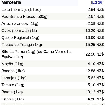
Mercearia
[
Editar
]
Saúde
Leite (normal), (1 litro)
2,84 NZ$
Pão Branco Fresco (500g)
2,67 NZ$
Indicador de Saúde (Atual)
Arroz (branco), (1kg)
2,58 NZ$
Ovos (normais) (12)
10,20 NZ$
Indicador de Saúde
Queijo Regional (1kg)
13,60 NZ$
Indicador de Saúde por País
Filetes de Frango (1kg)
15,25 NZ$
Bife da Perna (1kg) (ou Carne Vermelha
22,50 NZ$
Poluição
Equivalente)
Maçãs (1kg)
4,10 NZ$
Indicador de Poluição (Atual)
Banana (1kg)
2,88 NZ$
Laranjas (1kg)
5,62 NZ$
Índice de poluição
Tomate (1kg)
5,10 NZ$
Indicador de Poluição por País
Batata (1kg)
3,12 NZ$
Cebola (1kg)
4,50 NZ$
Trânsito