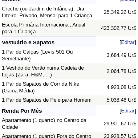
Creche (ou Jardim de Infância), Dia
25.349,22 Ur$
Inteiro, Privado, Mensal para 1 Criança
Escola Primária Internacional, Anual
423.302,77 Ur$
para 1 Criança
Vestuário e Sapatos
[
Editar
]
1 Par de Calças (Levis 501 Ou
3.684,49 Ur$
Semelhante)
1 Vestido de Verão numa Cadeia de
2.064,78 Ur$
Lojas (Zara, H&M, ...)
1 Par de Sapatos de Corrida Nike
4.923,08 Ur$
(Gama Média)
1 Par de Sapatos de Pele para Homem
5.038,46 Ur$
Renda Por Mês
[
Editar
]
Apartamento (1 quarto) no Centro da
29.901,67 Ur$
Cidade
Apartamento (1 quarto) Fora do Centro
23.928,57 Ur$