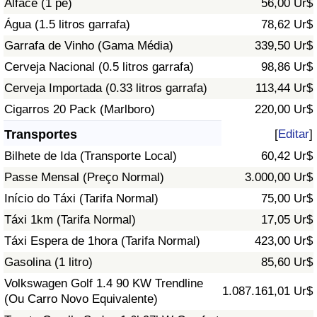
Alface (1 pé)
56,00 Ur$
Água (1.5 litros garrafa)
78,62 Ur$
Indicador de Trânsito
Garrafa de Vinho (Gama Média)
339,50 Ur$
Cerveja Nacional (0.5 litros garrafa)
98,86 Ur$
Indicador de Trânsito (Atual)
Cerveja Importada (0.33 litros garrafa)
113,44 Ur$
Indicador de Trânsito por País
Cigarros 20 Pack (Marlboro)
220,00 Ur$
Transportes
[
Editar
]
Bilhete de Ida (Transporte Local)
60,42 Ur$
Passe Mensal (Preço Normal)
3.000,00 Ur$
Início do Táxi (Tarifa Normal)
75,00 Ur$
Táxi 1km (Tarifa Normal)
17,05 Ur$
Táxi Espera de 1hora (Tarifa Normal)
423,00 Ur$
Gasolina (1 litro)
85,60 Ur$
Volkswagen Golf 1.4 90 KW Trendline
1.087.161,01 Ur$
(Ou Carro Novo Equivalente)