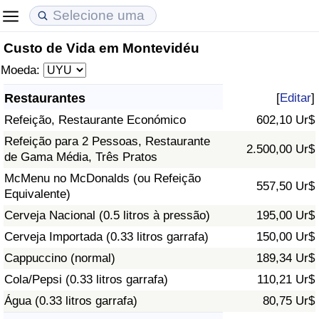
Custo de Vida em Montevidéu
Custo de Vida
Preços de Imóveis
Qualidade de Vida
Moeda:
Indicador de Custo de Vida (Atual)
Indicador de Preços de Imóveis (Atual)
Indicador de Qualidade de Vida
Restaurantes
[
Editar
]
Refeição, Restaurante Económico
602,10 Ur$
Indicador de Custo de Vida
Indicador de Preços de Imóveis
Indicador de Qualidade de Vida (Atual)
Refeição para 2 Pessoas, Restaurante
2.500,00 Ur$
de Gama Média, Três Pratos
Indicador de Custo de Vida Por País
Indicador de Preços de Imóveis por País
Índice de qualidade de vida por país
McMenu no McDonalds (ou Refeição
557,50 Ur$
Equivalente)
em Aqaba
Crime
Cerveja Nacional (0.5 litros à pressão)
195,00 Ur$
Taxa do Indicador de Crime (Atual)
Cerveja Importada (0.33 litros garrafa)
150,00 Ur$
Cappuccino (normal)
189,34 Ur$
Indicador de Crime
Cola/Pepsi (0.33 litros garrafa)
110,21 Ur$
Água (0.33 litros garrafa)
80,75 Ur$
Índice de criminalidade por país