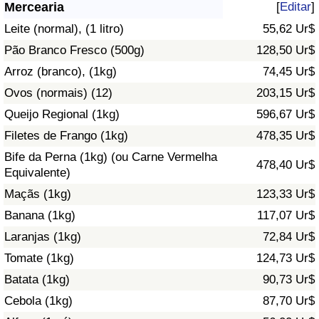
Mercearia
[
Editar
]
Saúde
Leite (normal), (1 litro)
55,62 Ur$
Pão Branco Fresco (500g)
128,50 Ur$
Indicador de Saúde (Atual)
Arroz (branco), (1kg)
74,45 Ur$
Ovos (normais) (12)
203,15 Ur$
Indicador de Saúde
Queijo Regional (1kg)
596,67 Ur$
Indicador de Saúde por País
Filetes de Frango (1kg)
478,35 Ur$
Bife da Perna (1kg) (ou Carne Vermelha
478,40 Ur$
Poluição
Equivalente)
Maçãs (1kg)
123,33 Ur$
Indicador de Poluição (Atual)
Banana (1kg)
117,07 Ur$
Laranjas (1kg)
72,84 Ur$
Índice de poluição
Tomate (1kg)
124,73 Ur$
Indicador de Poluição por País
Batata (1kg)
90,73 Ur$
Cebola (1kg)
87,70 Ur$
Trânsito