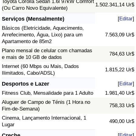
Toyota Corolla Sedan 1.6l 97kW Comfort
1.502.341,14 Ur$
(Ou Carro Novo Equivalente)
Serviços (Mensalmente)
[
Editar
]
Básicos (Eletricidade, Aquecimento,
Arrefecimento, Água, Lixo) para um
7.563,09 Ur$
Apartamento de 85m2
Plano mensal de celular com chamadas
784,63 Ur$
e mais de 10 GB de dados
Internet (60 Mbps ou Mais, Dados
1.815,22 Ur$
Ilimitados, Cabo/ADSL)
Desportos e Lazer
[
Editar
]
Fitness Club, Mensalidade para 1 Adulto
1.981,40 Ur$
Aluguer de Campo de Ténis (1 Hora no
758,33 Ur$
Fim-de-Semana)
Cinema, Lançamento Internacional, 1
490,00 Ur$
Lugar
Creche
[
Editar
]