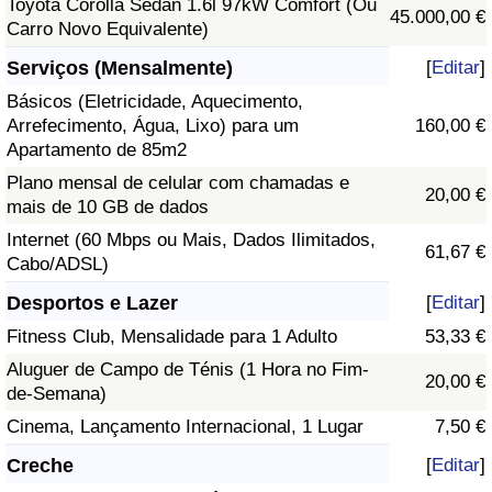
Toyota Corolla Sedan 1.6l 97kW Comfort (Ou
45.000,00 €
Carro Novo Equivalente)
Serviços (Mensalmente)
[
Editar
]
Básicos (Eletricidade, Aquecimento,
Arrefecimento, Água, Lixo) para um
160,00 €
Apartamento de 85m2
Plano mensal de celular com chamadas e
20,00 €
mais de 10 GB de dados
Internet (60 Mbps ou Mais, Dados Ilimitados,
61,67 €
Cabo/ADSL)
Desportos e Lazer
[
Editar
]
Fitness Club, Mensalidade para 1 Adulto
53,33 €
Aluguer de Campo de Ténis (1 Hora no Fim-
20,00 €
de-Semana)
Cinema, Lançamento Internacional, 1 Lugar
7,50 €
Creche
[
Editar
]