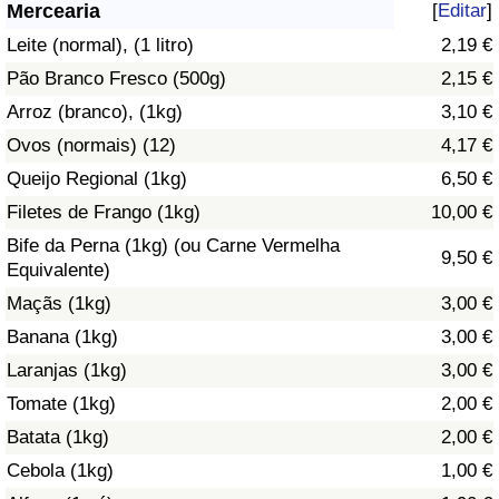
Mercearia
[
Editar
]
Saúde
Leite (normal), (1 litro)
2,19 €
Pão Branco Fresco (500g)
2,15 €
Indicador de Saúde (Atual)
Arroz (branco), (1kg)
3,10 €
Ovos (normais) (12)
4,17 €
Indicador de Saúde
Queijo Regional (1kg)
6,50 €
Indicador de Saúde por País
Filetes de Frango (1kg)
10,00 €
Bife da Perna (1kg) (ou Carne Vermelha
9,50 €
Poluição
Equivalente)
Maçãs (1kg)
3,00 €
Indicador de Poluição (Atual)
Banana (1kg)
3,00 €
Laranjas (1kg)
3,00 €
Índice de poluição
Tomate (1kg)
2,00 €
Indicador de Poluição por País
Batata (1kg)
2,00 €
Cebola (1kg)
1,00 €
Trânsito