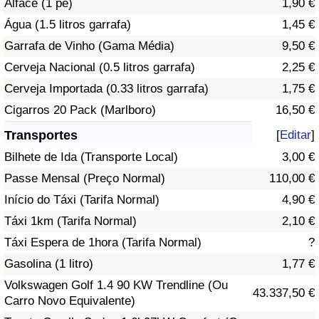
Alface (1 pé)
1,90 €
Água (1.5 litros garrafa)
1,45 €
Indicador de Trânsito
Garrafa de Vinho (Gama Média)
9,50 €
Cerveja Nacional (0.5 litros garrafa)
2,25 €
Indicador de Trânsito (Atual)
Cerveja Importada (0.33 litros garrafa)
1,75 €
Indicador de Trânsito por País
Cigarros 20 Pack (Marlboro)
16,50 €
Transportes
[
Editar
]
Bilhete de Ida (Transporte Local)
3,00 €
Passe Mensal (Preço Normal)
110,00 €
Início do Táxi (Tarifa Normal)
4,90 €
Táxi 1km (Tarifa Normal)
2,10 €
Táxi Espera de 1hora (Tarifa Normal)
?
Gasolina (1 litro)
1,77 €
Volkswagen Golf 1.4 90 KW Trendline (Ou
43.337,50 €
Carro Novo Equivalente)