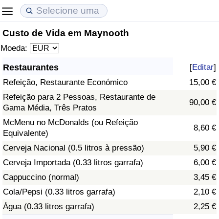
Custo de Vida em Maynooth
Custo de Vida
Preços de Imóveis
Qualidade de Vida
Moeda:
Indicador de Custo de Vida (Atual)
Indicador de Preços de Imóveis (Atual)
Indicador de Qualidade de Vida
Restaurantes
[
Editar
]
Refeição, Restaurante Económico
15,00 €
Indicador de Custo de Vida
Indicador de Preços de Imóveis
Indicador de Qualidade de Vida (Atual)
Refeição para 2 Pessoas, Restaurante de
90,00 €
Gama Média, Três Pratos
Indicador de Custo de Vida Por País
Indicador de Preços de Imóveis por País
Índice de qualidade de vida por país
McMenu no McDonalds (ou Refeição
8,60 €
Equivalente)
em Aqaba
Crime
Cerveja Nacional (0.5 litros à pressão)
5,90 €
Taxa do Indicador de Crime (Atual)
Cerveja Importada (0.33 litros garrafa)
6,00 €
Cappuccino (normal)
3,45 €
Indicador de Crime
Cola/Pepsi (0.33 litros garrafa)
2,10 €
Água (0.33 litros garrafa)
2,25 €
Índice de criminalidade por país