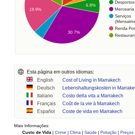
Desportos
6.8%
Mercearia
19.9%
Serviços
(Mensalme
Renda Po
30.7%
Restauran
Esta página em outros idiomas:
English
Cost of Living in Marrakech
Deutsch
Lebenshaltungskosten in Marrak
Italiano
Costo della vita a Marrakech
Français
Coût de la vie à Marrakech
Español
Coste de vida en Marrakech
Mais Informações:
Custo de Vida
|
Crime
|
Clima
|
Saúde
|
Poluição
|
Preços 