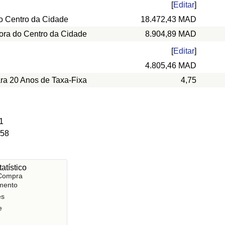
[
Editar
]
o Centro da Cidade
18.472,43 MAD
ora do Centro da Cidade
8.904,89 MAD
[
Editar
]
4.805,46 MAD
ara 20 Anos de Taxa-Fixa
4,75
1
 58
atístico
 Compra
mento
es
e