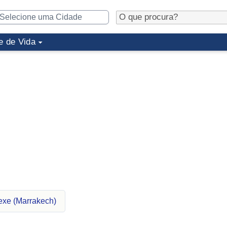
e de Vida
exe (Marrakech)