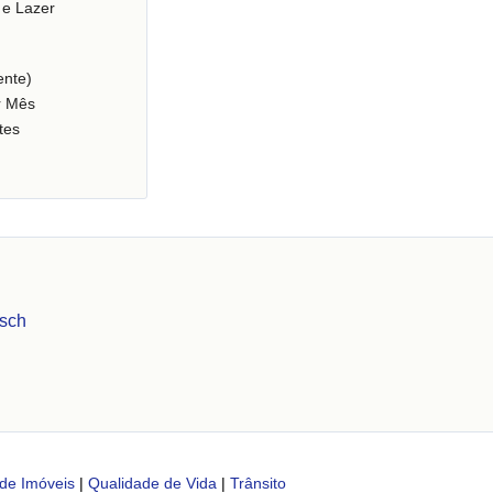
 e Lazer
nte)
r Mês
tes
esch
de Imóveis
|
Qualidade de Vida
|
Trânsito