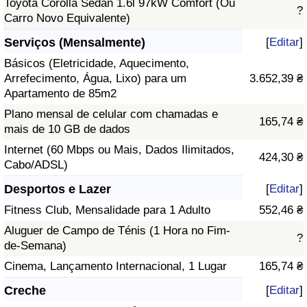
Toyota Corolla Sedan 1.6l 97kW Comfort (Ou
?
Carro Novo Equivalente)
Serviços (Mensalmente)
[
Editar
]
Básicos (Eletricidade, Aquecimento,
Arrefecimento, Água, Lixo) para um
3.652,39 ₴
Apartamento de 85m2
Plano mensal de celular com chamadas e
165,74 ₴
mais de 10 GB de dados
Internet (60 Mbps ou Mais, Dados Ilimitados,
424,30 ₴
Cabo/ADSL)
Desportos e Lazer
[
Editar
]
Fitness Club, Mensalidade para 1 Adulto
552,46 ₴
Aluguer de Campo de Ténis (1 Hora no Fim-
?
de-Semana)
Cinema, Lançamento Internacional, 1 Lugar
165,74 ₴
Creche
[
Editar
]