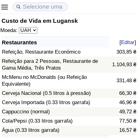
Custo de Vida em Lugansk
Custo de Vida
Preços de Imóveis
Qualidade de Vida
Moeda:
Indicador de Custo de Vida (Atual)
Indicador de Preços de Imóveis (Atual)
Indicador de Qualidade de Vida
Restaurantes
[
Editar
]
Refeição, Restaurante Económico
303,85 ₴
Indicador de Custo de Vida
Indicador de Preços de Imóveis
Indicador de Qualidade de Vida (Atual)
Refeição para 2 Pessoas, Restaurante de
1.104,93 ₴
Gama Média, Três Pratos
Indicador de Custo de Vida Por País
Indicador de Preços de Imóveis por País
Índice de qualidade de vida por país
McMenu no McDonalds (ou Refeição
331,48 ₴
Equivalente)
em Aqaba
Crime
Cerveja Nacional (0.5 litros à pressão)
66,30 ₴
Taxa do Indicador de Crime (Atual)
Cerveja Importada (0.33 litros garrafa)
46,96 ₴
Cappuccino (normal)
49,72 ₴
Indicador de Crime
Cola/Pepsi (0.33 litros garrafa)
77,50 ₴
Água (0.33 litros garrafa)
16,57 ₴
Índice de criminalidade por país