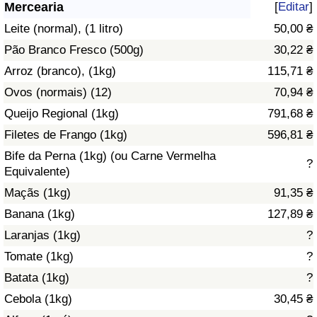
Mercearia
[
Editar
]
Saúde
Leite (normal), (1 litro)
50,00 ₴
Pão Branco Fresco (500g)
30,22 ₴
Indicador de Saúde (Atual)
Arroz (branco), (1kg)
115,71 ₴
Ovos (normais) (12)
70,94 ₴
Indicador de Saúde
Queijo Regional (1kg)
791,68 ₴
Indicador de Saúde por País
Filetes de Frango (1kg)
596,81 ₴
Bife da Perna (1kg) (ou Carne Vermelha
?
Poluição
Equivalente)
Maçãs (1kg)
91,35 ₴
Indicador de Poluição (Atual)
Banana (1kg)
127,89 ₴
Laranjas (1kg)
?
Índice de poluição
Tomate (1kg)
?
Indicador de Poluição por País
Batata (1kg)
?
Cebola (1kg)
30,45 ₴
Trânsito