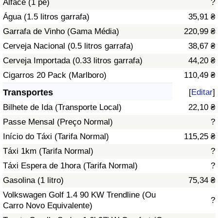
Alface (1 pé)
?
Água (1.5 litros garrafa)
35,91 ₴
Indicador de Trânsito
Garrafa de Vinho (Gama Média)
220,99 ₴
Cerveja Nacional (0.5 litros garrafa)
38,67 ₴
Indicador de Trânsito (Atual)
Cerveja Importada (0.33 litros garrafa)
44,20 ₴
Indicador de Trânsito por País
Cigarros 20 Pack (Marlboro)
110,49 ₴
Transportes
[
Editar
]
Bilhete de Ida (Transporte Local)
22,10 ₴
Passe Mensal (Preço Normal)
?
Início do Táxi (Tarifa Normal)
115,25 ₴
Táxi 1km (Tarifa Normal)
?
Táxi Espera de 1hora (Tarifa Normal)
?
Gasolina (1 litro)
75,34 ₴
Volkswagen Golf 1.4 90 KW Trendline (Ou
?
Carro Novo Equivalente)