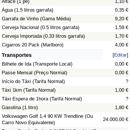
Alface (1 pé)
1,10 €
Água (1.5 litros garrafa)
0,35 €
Indicador de Trânsito
Garrafa de Vinho (Gama Média)
9,20 €
Cerveja Nacional (0.5 litros garrafa)
1,59 €
Indicador de Trânsito (Atual)
Cerveja Importada (0.33 litros garrafa)
1,70 €
Indicador de Trânsito por País
Cigarros 20 Pack (Marlboro)
4,00 €
Transportes
[
Editar
]
Bilhete de Ida (Transporte Local)
0,00 €
Passe Mensal (Preço Normal)
0,00 €
Início do Táxi (Tarifa Normal)
?
Táxi 1km (Tarifa Normal)
1,00 €
Táxi Espera de 1hora (Tarifa Normal)
?
Gasolina (1 litro)
1,80 €
Volkswagen Golf 1.4 90 KW Trendline (Ou
24.000,00 €
Carro Novo Equivalente)