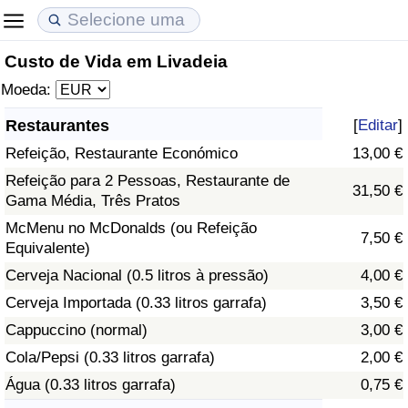
Custo de Vida em Livadeia
Custo de Vida
Preços de Imóveis
Qualidade de Vida
Moeda:
Indicador de Custo de Vida (Atual)
Indicador de Preços de Imóveis (Atual)
Indicador de Qualidade de Vida
Restaurantes
[
Editar
]
Refeição, Restaurante Económico
13,00 €
Indicador de Custo de Vida
Indicador de Preços de Imóveis
Indicador de Qualidade de Vida (Atual)
Refeição para 2 Pessoas, Restaurante de
31,50 €
Gama Média, Três Pratos
Indicador de Custo de Vida Por País
Indicador de Preços de Imóveis por País
Índice de qualidade de vida por país
McMenu no McDonalds (ou Refeição
7,50 €
Equivalente)
em Aqaba
Crime
Cerveja Nacional (0.5 litros à pressão)
4,00 €
Taxa do Indicador de Crime (Atual)
Cerveja Importada (0.33 litros garrafa)
3,50 €
Cappuccino (normal)
3,00 €
Indicador de Crime
Cola/Pepsi (0.33 litros garrafa)
2,00 €
Água (0.33 litros garrafa)
0,75 €
Índice de criminalidade por país