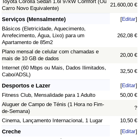
Toyota Corolla Sedan 1.6l 97kW Comfort (Ou
21.600,00 €
Carro Novo Equivalente)
Serviços (Mensalmente)
[
Editar
]
Básicos (Eletricidade, Aquecimento,
Arrefecimento, Água, Lixo) para um
262,08 €
Apartamento de 85m2
Plano mensal de celular com chamadas e
20,00 €
mais de 10 GB de dados
Internet (60 Mbps ou Mais, Dados Ilimitados,
32,50 €
Cabo/ADSL)
Desportos e Lazer
[
Editar
]
Fitness Club, Mensalidade para 1 Adulto
50,00 €
Aluguer de Campo de Ténis (1 Hora no Fim-
?
de-Semana)
Cinema, Lançamento Internacional, 1 Lugar
10,50 €
Creche
[
Editar
]