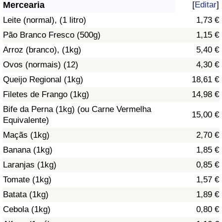
Mercearia
[
Editar
]
Saúde
Leite (normal), (1 litro)
1,73 €
Pão Branco Fresco (500g)
1,15 €
Indicador de Saúde (Atual)
Arroz (branco), (1kg)
5,40 €
Ovos (normais) (12)
4,30 €
Indicador de Saúde
Queijo Regional (1kg)
18,61 €
Indicador de Saúde por País
Filetes de Frango (1kg)
14,98 €
Bife da Perna (1kg) (ou Carne Vermelha
15,00 €
Poluição
Equivalente)
Maçãs (1kg)
2,70 €
Indicador de Poluição (Atual)
Banana (1kg)
1,85 €
Laranjas (1kg)
0,85 €
Índice de poluição
Tomate (1kg)
1,57 €
Indicador de Poluição por País
Batata (1kg)
1,89 €
Cebola (1kg)
0,80 €
Trânsito