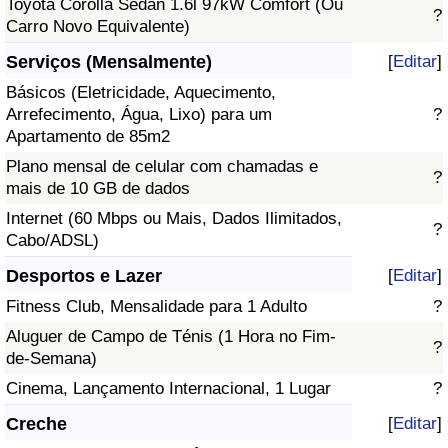
Toyota Corolla Sedan 1.6l 97kW Comfort (Ou
?
Carro Novo Equivalente)
Serviços (Mensalmente)
[
Editar
]
Básicos (Eletricidade, Aquecimento,
Arrefecimento, Água, Lixo) para um
?
Apartamento de 85m2
Plano mensal de celular com chamadas e
?
mais de 10 GB de dados
Internet (60 Mbps ou Mais, Dados Ilimitados,
?
Cabo/ADSL)
Desportos e Lazer
[
Editar
]
Fitness Club, Mensalidade para 1 Adulto
?
Aluguer de Campo de Ténis (1 Hora no Fim-
?
de-Semana)
Cinema, Lançamento Internacional, 1 Lugar
?
Creche
[
Editar
]