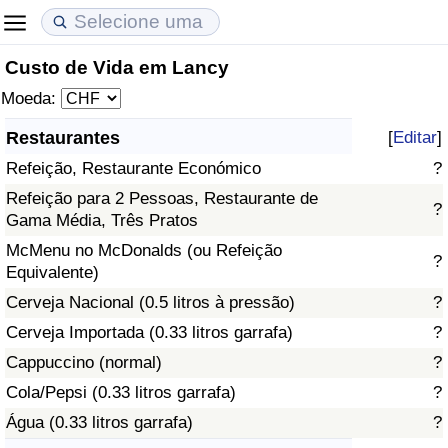
Custo de Vida em Lancy
Custo de Vida
Preços de Imóveis
Qualidade de Vida
Moeda:
Indicador de Custo de Vida (Atual)
Indicador de Preços de Imóveis (Atual)
Indicador de Qualidade de Vida
Restaurantes
[
Editar
]
Refeição, Restaurante Económico
?
Indicador de Custo de Vida
Indicador de Preços de Imóveis
Indicador de Qualidade de Vida (Atual)
Refeição para 2 Pessoas, Restaurante de
?
Gama Média, Três Pratos
Indicador de Custo de Vida Por País
Indicador de Preços de Imóveis por País
Índice de qualidade de vida por país
McMenu no McDonalds (ou Refeição
?
Equivalente)
em Aqaba
Crime
Cerveja Nacional (0.5 litros à pressão)
?
Taxa do Indicador de Crime (Atual)
Cerveja Importada (0.33 litros garrafa)
?
Cappuccino (normal)
?
Indicador de Crime
Cola/Pepsi (0.33 litros garrafa)
?
Água (0.33 litros garrafa)
?
Índice de criminalidade por país