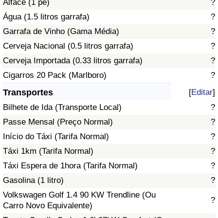
Alface (1 pé)
?
Água (1.5 litros garrafa)
?
Indicador de Trânsito
Garrafa de Vinho (Gama Média)
?
Cerveja Nacional (0.5 litros garrafa)
?
Indicador de Trânsito (Atual)
Cerveja Importada (0.33 litros garrafa)
?
Indicador de Trânsito por País
Cigarros 20 Pack (Marlboro)
?
Transportes
[
Editar
]
Bilhete de Ida (Transporte Local)
?
Passe Mensal (Preço Normal)
?
Início do Táxi (Tarifa Normal)
?
Táxi 1km (Tarifa Normal)
?
Táxi Espera de 1hora (Tarifa Normal)
?
Gasolina (1 litro)
?
Volkswagen Golf 1.4 90 KW Trendline (Ou
?
Carro Novo Equivalente)