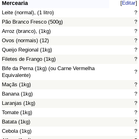
Mercearia
[
Editar
]
Saúde
Leite (normal), (1 litro)
?
Pão Branco Fresco (500g)
?
Indicador de Saúde (Atual)
Arroz (branco), (1kg)
?
Ovos (normais) (12)
?
Indicador de Saúde
Queijo Regional (1kg)
?
Indicador de Saúde por País
Filetes de Frango (1kg)
?
Bife da Perna (1kg) (ou Carne Vermelha
?
Poluição
Equivalente)
Maçãs (1kg)
?
Indicador de Poluição (Atual)
Banana (1kg)
?
Laranjas (1kg)
?
Índice de poluição
Tomate (1kg)
?
Indicador de Poluição por País
Batata (1kg)
?
Cebola (1kg)
?
Trânsito