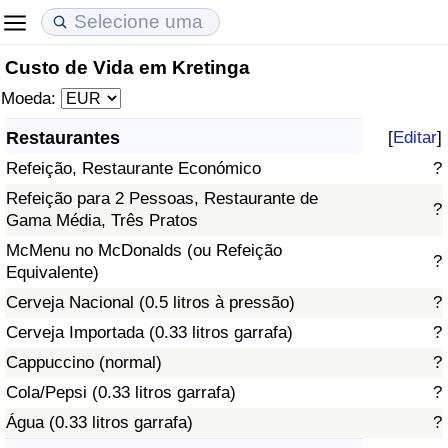
Custo de Vida em Kretinga
Custo de Vida
Preços de Imóveis
Qualidade de Vida
Moeda:
Indicador de Custo de Vida (Atual)
Indicador de Preços de Imóveis (Atual)
Indicador de Qualidade de Vida
Restaurantes
[
Editar
]
Refeição, Restaurante Económico
?
Indicador de Custo de Vida
Indicador de Preços de Imóveis
Indicador de Qualidade de Vida (Atual)
Refeição para 2 Pessoas, Restaurante de
?
Gama Média, Três Pratos
Indicador de Custo de Vida Por País
Indicador de Preços de Imóveis por País
Índice de qualidade de vida por país
McMenu no McDonalds (ou Refeição
?
Equivalente)
em Aqaba
Crime
Cerveja Nacional (0.5 litros à pressão)
?
Taxa do Indicador de Crime (Atual)
Cerveja Importada (0.33 litros garrafa)
?
Cappuccino (normal)
?
Indicador de Crime
Cola/Pepsi (0.33 litros garrafa)
?
Água (0.33 litros garrafa)
?
Índice de criminalidade por país