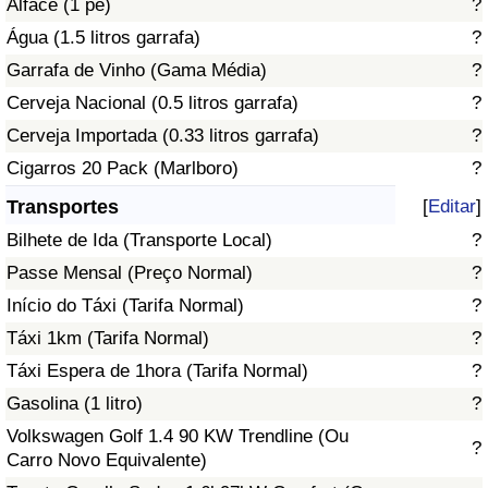
Alface (1 pé)
?
Água (1.5 litros garrafa)
?
Indicador de Trânsito
Garrafa de Vinho (Gama Média)
?
Cerveja Nacional (0.5 litros garrafa)
?
Indicador de Trânsito (Atual)
Cerveja Importada (0.33 litros garrafa)
?
Indicador de Trânsito por País
Cigarros 20 Pack (Marlboro)
?
Transportes
[
Editar
]
Bilhete de Ida (Transporte Local)
?
Passe Mensal (Preço Normal)
?
Início do Táxi (Tarifa Normal)
?
Táxi 1km (Tarifa Normal)
?
Táxi Espera de 1hora (Tarifa Normal)
?
Gasolina (1 litro)
?
Volkswagen Golf 1.4 90 KW Trendline (Ou
?
Carro Novo Equivalente)