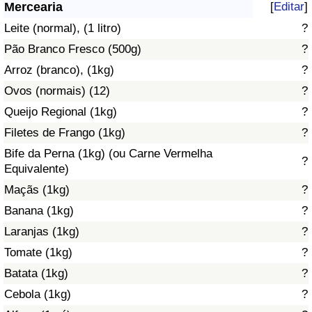
Mercearia
[
Editar
]
Saúde
Leite (normal), (1 litro)
?
Pão Branco Fresco (500g)
?
Indicador de Saúde (Atual)
Arroz (branco), (1kg)
?
Ovos (normais) (12)
?
Indicador de Saúde
Queijo Regional (1kg)
?
Indicador de Saúde por País
Filetes de Frango (1kg)
?
Bife da Perna (1kg) (ou Carne Vermelha
?
Poluição
Equivalente)
Maçãs (1kg)
?
Indicador de Poluição (Atual)
Banana (1kg)
?
Laranjas (1kg)
?
Índice de poluição
Tomate (1kg)
?
Indicador de Poluição por País
Batata (1kg)
?
Cebola (1kg)
?
Trânsito