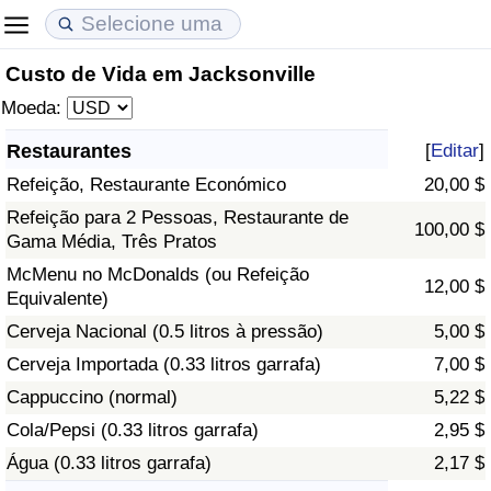
Custo de Vida em Jacksonville
Custo de Vida
Preços de Imóveis
Qualidade de Vida
Moeda:
Indicador de Custo de Vida (Atual)
Indicador de Preços de Imóveis (Atual)
Indicador de Qualidade de Vida
Restaurantes
[
Editar
]
Refeição, Restaurante Económico
20,00 $
Indicador de Custo de Vida
Indicador de Preços de Imóveis
Indicador de Qualidade de Vida (Atual)
Refeição para 2 Pessoas, Restaurante de
100,00 $
Gama Média, Três Pratos
Indicador de Custo de Vida Por País
Indicador de Preços de Imóveis por País
Índice de qualidade de vida por país
McMenu no McDonalds (ou Refeição
12,00 $
Equivalente)
em Aqaba
Crime
Cerveja Nacional (0.5 litros à pressão)
5,00 $
Taxa do Indicador de Crime (Atual)
Cerveja Importada (0.33 litros garrafa)
7,00 $
Cappuccino (normal)
5,22 $
Indicador de Crime
Cola/Pepsi (0.33 litros garrafa)
2,95 $
Água (0.33 litros garrafa)
2,17 $
Índice de criminalidade por país