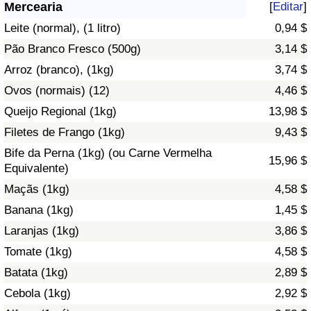
Mercearia
[
Editar
]
Saúde
Leite (normal), (1 litro)
0,94 $
Pão Branco Fresco (500g)
3,14 $
Indicador de Saúde (Atual)
Arroz (branco), (1kg)
3,74 $
Ovos (normais) (12)
4,46 $
Indicador de Saúde
Queijo Regional (1kg)
13,98 $
Indicador de Saúde por País
Filetes de Frango (1kg)
9,43 $
Bife da Perna (1kg) (ou Carne Vermelha
15,96 $
Poluição
Equivalente)
Maçãs (1kg)
4,58 $
Indicador de Poluição (Atual)
Banana (1kg)
1,45 $
Laranjas (1kg)
3,86 $
Índice de poluição
Tomate (1kg)
4,58 $
Indicador de Poluição por País
Batata (1kg)
2,89 $
Cebola (1kg)
2,92 $
Trânsito