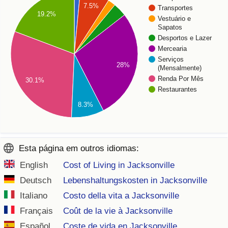
7.5%
Transportes
19.2%
Vestuário e
Sapatos
Desportos e Lazer
Mercearia
Serviços
28%
(Mensalmente)
Renda Por Mês
30.1%
Restaurantes
8.3%
Esta página em outros idiomas:
English
Cost of Living in Jacksonville
Deutsch
Lebenshaltungskosten in Jacksonville
Italiano
Costo della vita a Jacksonville
Français
Coût de la vie à Jacksonville
Español
Coste de vida en Jacksonville