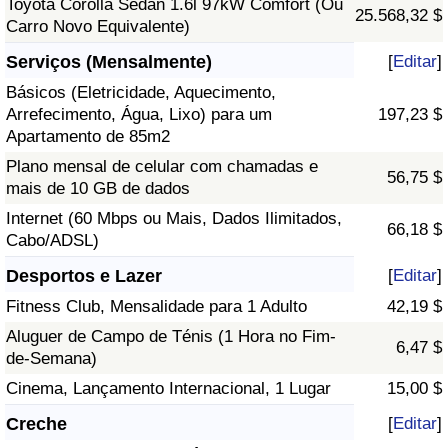
Toyota Corolla Sedan 1.6l 97kW Comfort (Ou
25.568,32 $
Carro Novo Equivalente)
Serviços (Mensalmente)
[
Editar
]
Básicos (Eletricidade, Aquecimento,
Arrefecimento, Água, Lixo) para um
197,23 $
Apartamento de 85m2
Plano mensal de celular com chamadas e
56,75 $
mais de 10 GB de dados
Internet (60 Mbps ou Mais, Dados Ilimitados,
66,18 $
Cabo/ADSL)
Desportos e Lazer
[
Editar
]
Fitness Club, Mensalidade para 1 Adulto
42,19 $
Aluguer de Campo de Ténis (1 Hora no Fim-
6,47 $
de-Semana)
Cinema, Lançamento Internacional, 1 Lugar
15,00 $
Creche
[
Editar
]