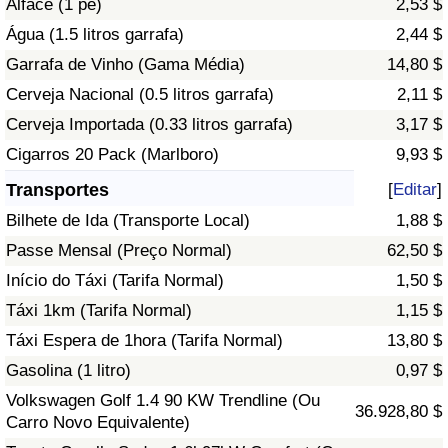
Alface (1 pé)
2,53 $
Água (1.5 litros garrafa)
2,44 $
Indicador de Trânsito
Garrafa de Vinho (Gama Média)
14,80 $
Cerveja Nacional (0.5 litros garrafa)
2,11 $
Indicador de Trânsito (Atual)
Cerveja Importada (0.33 litros garrafa)
3,17 $
Indicador de Trânsito por País
Cigarros 20 Pack (Marlboro)
9,93 $
Transportes
[
Editar
]
Bilhete de Ida (Transporte Local)
1,88 $
Passe Mensal (Preço Normal)
62,50 $
Início do Táxi (Tarifa Normal)
1,50 $
Táxi 1km (Tarifa Normal)
1,15 $
Táxi Espera de 1hora (Tarifa Normal)
13,80 $
Gasolina (1 litro)
0,97 $
Volkswagen Golf 1.4 90 KW Trendline (Ou
36.928,80 $
Carro Novo Equivalente)