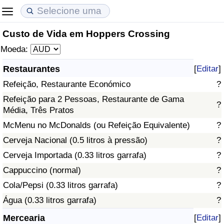
Custo de Vida em Hoppers Crossing
Custo de Vida
Preços de Imóveis
Qualidade de Vida
Moeda:
Indicador de Custo de Vida (Atual)
Indicador de Preços de Imóveis (Atual)
Indicador de Qualidade de Vida
Restaurantes
[
Editar
]
Refeição, Restaurante Económico
?
Indicador de Custo de Vida
Indicador de Preços de Imóveis
Indicador de Qualidade de Vida (Atual)
Refeição para 2 Pessoas, Restaurante de Gama
?
Média, Três Pratos
Indicador de Custo de Vida Por País
Indicador de Preços de Imóveis por País
Índice de qualidade de vida por país
McMenu no McDonalds (ou Refeição Equivalente)
?
em Aqaba
Crime
Cerveja Nacional (0.5 litros à pressão)
?
Cerveja Importada (0.33 litros garrafa)
?
Taxa do Indicador de Crime (Atual)
Cappuccino (normal)
?
Cola/Pepsi (0.33 litros garrafa)
?
Indicador de Crime
Água (0.33 litros garrafa)
?
Índice de criminalidade por país
Mercearia
[
Editar
]