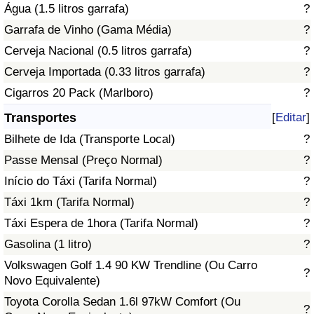
Água (1.5 litros garrafa)
?
Garrafa de Vinho (Gama Média)
?
Indicador de Trânsito
Cerveja Nacional (0.5 litros garrafa)
?
Indicador de Trânsito (Atual)
Cerveja Importada (0.33 litros garrafa)
?
Cigarros 20 Pack (Marlboro)
?
Indicador de Trânsito por País
Transportes
[
Editar
]
Bilhete de Ida (Transporte Local)
?
Passe Mensal (Preço Normal)
?
Início do Táxi (Tarifa Normal)
?
Táxi 1km (Tarifa Normal)
?
Táxi Espera de 1hora (Tarifa Normal)
?
Gasolina (1 litro)
?
Volkswagen Golf 1.4 90 KW Trendline (Ou Carro
?
Novo Equivalente)
Toyota Corolla Sedan 1.6l 97kW Comfort (Ou
?