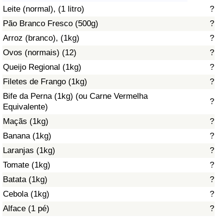
Leite (normal), (1 litro)
?
Saúde
Pão Branco Fresco (500g)
?
Arroz (branco), (1kg)
?
Indicador de Saúde (Atual)
Ovos (normais) (12)
?
Indicador de Saúde
Queijo Regional (1kg)
?
Filetes de Frango (1kg)
?
Indicador de Saúde por País
Bife da Perna (1kg) (ou Carne Vermelha
?
Equivalente)
Poluição
Maçãs (1kg)
?
Banana (1kg)
?
Indicador de Poluição (Atual)
Laranjas (1kg)
?
Tomate (1kg)
?
Índice de poluição
Batata (1kg)
?
Indicador de Poluição por País
Cebola (1kg)
?
Alface (1 pé)
?
Trânsito