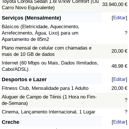
Toyota Corolla Sedan 1.6l 97kW Comfort (Ou
33.940,00 €
Carro Novo Equivalente)
Serviços (Mensalmente)
[
Editar
]
Básicos (Eletricidade, Aquecimento,
Arrefecimento, Água, Lixo) para um
?
Apartamento de 85m2
Plano mensal de celular com chamadas e
20,00 €
mais de 10 GB de dados
Internet (60 Mbps ou Mais, Dados Ilimitados,
48,98 €
Cabo/ADSL)
Desportos e Lazer
[
Editar
]
Fitness Club, Mensalidade para 1 Adulto
20,00 €
Aluguer de Campo de Ténis (1 Hora no Fim-
?
de-Semana)
Cinema, Lançamento Internacional, 1 Lugar
?
Creche
[
Editar
]