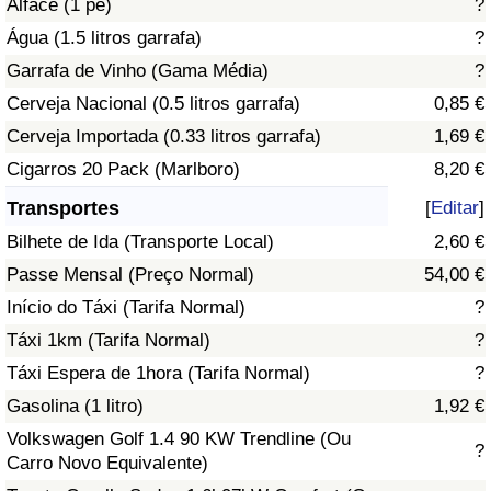
Alface (1 pé)
?
Água (1.5 litros garrafa)
?
Indicador de Trânsito
Garrafa de Vinho (Gama Média)
?
Cerveja Nacional (0.5 litros garrafa)
0,85 €
Indicador de Trânsito (Atual)
Cerveja Importada (0.33 litros garrafa)
1,69 €
Indicador de Trânsito por País
Cigarros 20 Pack (Marlboro)
8,20 €
Transportes
[
Editar
]
Bilhete de Ida (Transporte Local)
2,60 €
Passe Mensal (Preço Normal)
54,00 €
Início do Táxi (Tarifa Normal)
?
Táxi 1km (Tarifa Normal)
?
Táxi Espera de 1hora (Tarifa Normal)
?
Gasolina (1 litro)
1,92 €
Volkswagen Golf 1.4 90 KW Trendline (Ou
?
Carro Novo Equivalente)