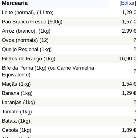
Mercearia
[
Editar
]
Saúde
Leite (normal), (1 litro)
1,29 €
Pão Branco Fresco (500g)
1,57 €
Indicador de Saúde (Atual)
Arroz (branco), (1kg)
2,99 €
Ovos (normais) (12)
?
Indicador de Saúde
Queijo Regional (1kg)
?
Indicador de Saúde por País
Filetes de Frango (1kg)
16,90 €
Bife da Perna (1kg) (ou Carne Vermelha
?
Poluição
Equivalente)
Maçãs (1kg)
1,54 €
Indicador de Poluição (Atual)
Banana (1kg)
1,29 €
Laranjas (1kg)
?
Índice de poluição
Tomate (1kg)
?
Indicador de Poluição por País
Batata (1kg)
?
Cebola (1kg)
1,89 €
Trânsito