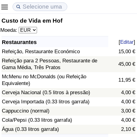
Custo de Vida em Hof
Custo de Vida
Preços de Imóveis
Qualidade de Vida
Moeda:
Indicador de Custo de Vida (Atual)
Indicador de Preços de Imóveis (Atual)
Indicador de Qualidade de Vida
Restaurantes
[
Editar
]
Refeição, Restaurante Económico
15,00 €
Indicador de Custo de Vida
Indicador de Preços de Imóveis
Indicador de Qualidade de Vida (Atual)
Refeição para 2 Pessoas, Restaurante de
45,00 €
Gama Média, Três Pratos
Indicador de Custo de Vida Por País
Indicador de Preços de Imóveis por País
Índice de qualidade de vida por país
McMenu no McDonalds (ou Refeição
11,95 €
Equivalente)
em Aqaba
Crime
Cerveja Nacional (0.5 litros à pressão)
4,00 €
Taxa do Indicador de Crime (Atual)
Cerveja Importada (0.33 litros garrafa)
4,00 €
Cappuccino (normal)
3,00 €
Indicador de Crime
Cola/Pepsi (0.33 litros garrafa)
4,00 €
Água (0.33 litros garrafa)
2,10 €
Índice de criminalidade por país