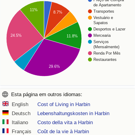
de Apartamento
11%
Transportes
8.7%
Vestuário e
Sapatos
Desportos e Lazer
Mercearia
24.5%
11.8%
Serviços
(Mensalmente)
Renda Por Mês
Restaurantes
29.6%
Esta página em outros idiomas:
English
Cost of Living in Harbin
Deutsch
Lebenshaltungskosten in Harbin
Italiano
Costo della vita a Harbin
Français
Coût de la vie à Harbin