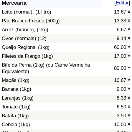
Mercearia
[
Editar
]
Saúde
Leite (normal), (1 litro)
13,67 ¥
Pão Branco Fresco (500g)
13,33 ¥
Indicador de Saúde (Atual)
Arroz (branco), (1kg)
6,67 ¥
Ovos (normais) (12)
9,14 ¥
Indicador de Saúde
Queijo Regional (1kg)
60,00 ¥
Indicador de Saúde por País
Filetes de Frango (1kg)
17,00 ¥
Bife da Perna (1kg) (ou Carne Vermelha
80,00 ¥
Poluição
Equivalente)
Maçãs (1kg)
10,67 ¥
Indicador de Poluição (Atual)
Banana (1kg)
9,00 ¥
Laranjas (1kg)
8,33 ¥
Índice de poluição
Tomate (1kg)
6,50 ¥
Indicador de Poluição por País
Batata (1kg)
3,50 ¥
Cebola (1kg)
10,00 ¥
Trânsito