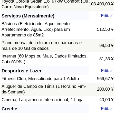
Toyota Corolla Sedan 1.6l 97kW Comfort (Ou
103.400,00 ¥
Carro Novo Equivalente)
Serviços (Mensalmente)
[
Editar
]
Básicos (Eletricidade, Aquecimento,
Arrefecimento, Água, Lixo) para um
512,50 ¥
Apartamento de 85m2
Plano mensal de celular com chamadas e
98,50 ¥
mais de 10 GB de dados
Internet (60 Mbps ou Mais, Dados Ilimitados,
81,33 ¥
Cabo/ADSL)
Desportos e Lazer
[
Editar
]
Fitness Club, Mensalidade para 1 Adulto
566,67 ¥
Aluguer de Campo de Ténis (1 Hora no Fim-
200,00 ¥
de-Semana)
Cinema, Lançamento Internacional, 1 Lugar
40,00 ¥
Creche
[
Editar
]