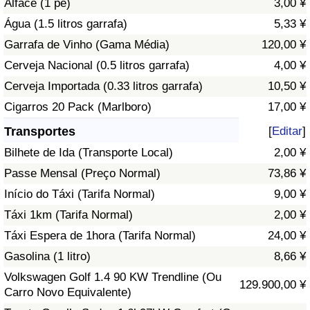
Alface (1 pé)
3,00 ¥
Água (1.5 litros garrafa)
5,33 ¥
Indicador de Trânsito
Garrafa de Vinho (Gama Média)
120,00 ¥
Cerveja Nacional (0.5 litros garrafa)
4,00 ¥
Indicador de Trânsito (Atual)
Cerveja Importada (0.33 litros garrafa)
10,50 ¥
Indicador de Trânsito por País
Cigarros 20 Pack (Marlboro)
17,00 ¥
Transportes
[
Editar
]
Bilhete de Ida (Transporte Local)
2,00 ¥
Passe Mensal (Preço Normal)
73,86 ¥
Início do Táxi (Tarifa Normal)
9,00 ¥
Táxi 1km (Tarifa Normal)
2,00 ¥
Táxi Espera de 1hora (Tarifa Normal)
24,00 ¥
Gasolina (1 litro)
8,66 ¥
Volkswagen Golf 1.4 90 KW Trendline (Ou
129.900,00 ¥
Carro Novo Equivalente)