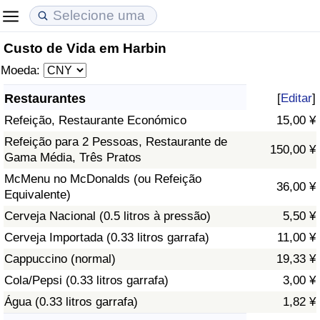
Custo de Vida em Harbin
Custo de Vida
Preços de Imóveis
Qualidade de Vida
Moeda:
Indicador de Custo de Vida (Atual)
Indicador de Preços de Imóveis (Atual)
Indicador de Qualidade de Vida
Restaurantes
[
Editar
]
Refeição, Restaurante Económico
15,00 ¥
Indicador de Custo de Vida
Indicador de Preços de Imóveis
Indicador de Qualidade de Vida (Atual)
Refeição para 2 Pessoas, Restaurante de
150,00 ¥
Gama Média, Três Pratos
Indicador de Custo de Vida Por País
Indicador de Preços de Imóveis por País
Índice de qualidade de vida por país
McMenu no McDonalds (ou Refeição
36,00 ¥
Equivalente)
em Aqaba
Crime
Cerveja Nacional (0.5 litros à pressão)
5,50 ¥
Taxa do Indicador de Crime (Atual)
Cerveja Importada (0.33 litros garrafa)
11,00 ¥
Cappuccino (normal)
19,33 ¥
Indicador de Crime
Cola/Pepsi (0.33 litros garrafa)
3,00 ¥
Água (0.33 litros garrafa)
1,82 ¥
Índice de criminalidade por país