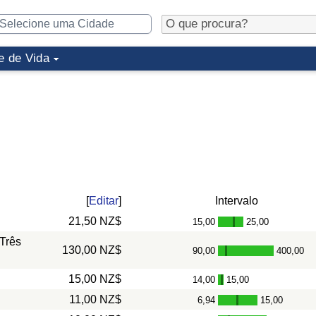
e de Vida
[
Editar
]
Intervalo
21,50 NZ$
15,00
25,00
-
Três
130,00 NZ$
90,00
400,00
-
15,00 NZ$
14,00
15,00
-
11,00 NZ$
6,94
15,00
-