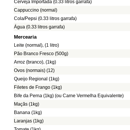
Cerveja Importada (0.33 litros garrafa)
Cappuccino (normal)
Cola/Pepsi (0.33 litros garrafa)
Água (0.33 litros garrafa)
Mercearia
Leite (normal), (1 litro)
Pão Branco Fresco (500g)
Arroz (branco), (1kg)
Ovos (normais) (12)
Queijo Regional (1kg)
Filetes de Frango (1kg)
Bife da Perna (1kg) (ou Carne Vermelha Equivalente)
Maçãs (1kg)
Banana (1kg)
Laranjas (1kg)
Tomate (1kg)