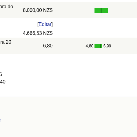
ora do
8.000,00 NZ$
[
Editar
]
4.666,53 NZ$
ra 20
6,80
4,80
6,99
-
6
 40
n