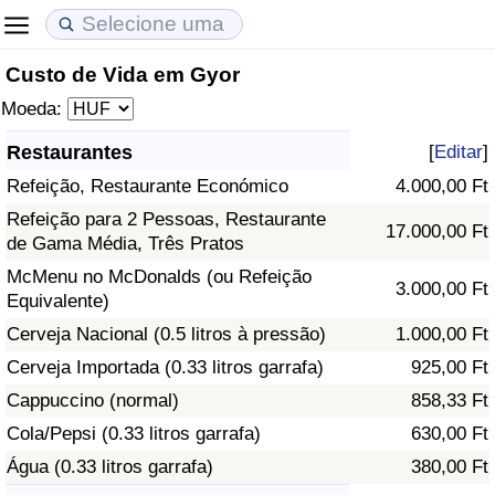
Custo de Vida em Gyor
Custo de Vida
Preços de Imóveis
Qualidade de Vida
Moeda:
Indicador de Custo de Vida (Atual)
Indicador de Preços de Imóveis (Atual)
Indicador de Qualidade de Vida
Restaurantes
[
Editar
]
Refeição, Restaurante Económico
4.000,00 Ft
Indicador de Custo de Vida
Indicador de Preços de Imóveis
Indicador de Qualidade de Vida (Atual)
Refeição para 2 Pessoas, Restaurante
17.000,00 Ft
de Gama Média, Três Pratos
Indicador de Custo de Vida Por País
Indicador de Preços de Imóveis por País
Índice de qualidade de vida por país
McMenu no McDonalds (ou Refeição
3.000,00 Ft
Equivalente)
em Aqaba
Crime
Cerveja Nacional (0.5 litros à pressão)
1.000,00 Ft
Taxa do Indicador de Crime (Atual)
Cerveja Importada (0.33 litros garrafa)
925,00 Ft
Cappuccino (normal)
858,33 Ft
Indicador de Crime
Cola/Pepsi (0.33 litros garrafa)
630,00 Ft
Água (0.33 litros garrafa)
380,00 Ft
Índice de criminalidade por país