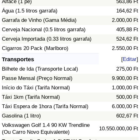
Alface (1 pé)
563,86 Ft
Água (1.5 litros garrafa)
164,62 Ft
Indicador de Trânsito
Garrafa de Vinho (Gama Média)
2.000,00 Ft
Cerveja Nacional (0.5 litros garrafa)
405,88 Ft
Indicador de Trânsito (Atual)
Cerveja Importada (0.33 litros garrafa)
524,62 Ft
Indicador de Trânsito por País
Cigarros 20 Pack (Marlboro)
2.550,00 Ft
Transportes
[
Editar
]
Bilhete de Ida (Transporte Local)
275,00 Ft
Passe Mensal (Preço Normal)
9.900,00 Ft
Início do Táxi (Tarifa Normal)
1.000,00 Ft
Táxi 1km (Tarifa Normal)
500,00 Ft
Táxi Espera de 1hora (Tarifa Normal)
6.000,00 Ft
Gasolina (1 litro)
602,67 Ft
Volkswagen Golf 1.4 90 KW Trendline
10.550.000,00 Ft
(Ou Carro Novo Equivalente)