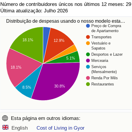
Número de contribuidores únicos nos últimos 12 meses: 29
Última atualização: Julho 2026
Distribuição de despesas usando o nosso modelo esta…
Preço de Compra
de Apartamento
Transportes
18.1%
12.9%
Vestuário e
Sapatos
Desportos e Lazer
5.1%
Mercearia
Serviços
18.1%
(Mensalmente)
Renda Por Mês
Restaurantes
30.8%
8.5%
Esta página em outros idiomas:
English
Cost of Living in Gyor