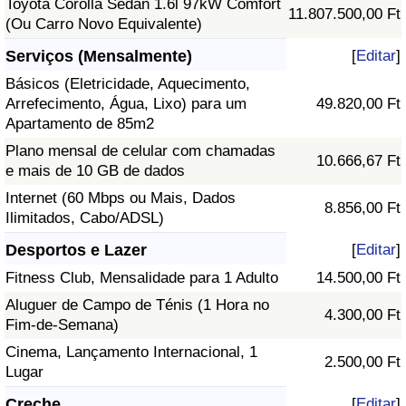
Toyota Corolla Sedan 1.6l 97kW Comfort
11.807.500,00 Ft
(Ou Carro Novo Equivalente)
Serviços (Mensalmente)
[
Editar
]
Básicos (Eletricidade, Aquecimento,
Arrefecimento, Água, Lixo) para um
49.820,00 Ft
Apartamento de 85m2
Plano mensal de celular com chamadas
10.666,67 Ft
e mais de 10 GB de dados
Internet (60 Mbps ou Mais, Dados
8.856,00 Ft
Ilimitados, Cabo/ADSL)
Desportos e Lazer
[
Editar
]
Fitness Club, Mensalidade para 1 Adulto
14.500,00 Ft
Aluguer de Campo de Ténis (1 Hora no
4.300,00 Ft
Fim-de-Semana)
Cinema, Lançamento Internacional, 1
2.500,00 Ft
Lugar
Creche
[
Editar
]