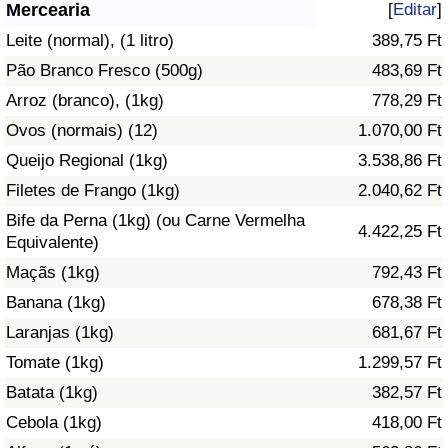
Mercearia
[
Editar
]
Saúde
Leite (normal), (1 litro)
389,75 Ft
Pão Branco Fresco (500g)
483,69 Ft
Indicador de Saúde (Atual)
Arroz (branco), (1kg)
778,29 Ft
Ovos (normais) (12)
1.070,00 Ft
Indicador de Saúde
Queijo Regional (1kg)
3.538,86 Ft
Indicador de Saúde por País
Filetes de Frango (1kg)
2.040,62 Ft
Bife da Perna (1kg) (ou Carne Vermelha
4.422,25 Ft
Poluição
Equivalente)
Maçãs (1kg)
792,43 Ft
Indicador de Poluição (Atual)
Banana (1kg)
678,38 Ft
Laranjas (1kg)
681,67 Ft
Índice de poluição
Tomate (1kg)
1.299,57 Ft
Indicador de Poluição por País
Batata (1kg)
382,57 Ft
Cebola (1kg)
418,00 Ft
Trânsito