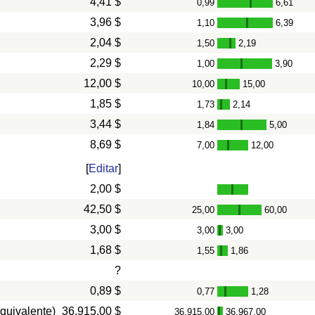
4,41 $
0,99
6,61
-
3,96 $
1,10
6,39
-
2,04 $
1,50
2,19
-
2,29 $
1,00
3,90
-
12,00 $
10,00
15,00
-
1,85 $
1,73
2,14
-
3,44 $
1,84
5,00
-
8,69 $
7,00
12,00
-
[
Editar
]
2,00 $
42,50 $
25,00
60,00
-
3,00 $
3,00
3,00
-
1,68 $
1,55
1,86
-
?
0,89 $
0,77
1,28
-
quivalente)
36.915,00 $
36.915,00
36.967,00
-