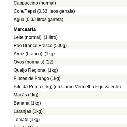
Cappuccino (normal)
Cola/Pepsi (0.33 litros garrafa)
Água (0.33 litros garrafa)
Mercearia
Leite (normal), (1 litro)
Pão Branco Fresco (500g)
Arroz (branco), (1kg)
Ovos (normais) (12)
Queijo Regional (1kg)
Filetes de Frango (1kg)
Bife da Perna (1kg) (ou Carne Vermelha Equivalente)
Maçãs (1kg)
Banana (1kg)
Laranjas (1kg)
Tomate (1kg)