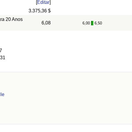
[
Editar
]
3.375,36 $
ara 20 Anos
6,08
6,00
6,50
-
7
 31
lle