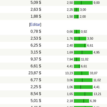
5,09 $
2,50
9,00
-
2,63 $
2,25
3,00
-
1,88 $
1,50
2,00
-
[
Editar
]
0,78 $
0,66
0,92
-
2,53 $
1,76
3,50
-
6,25 $
2,40
6,61
-
3,15 $
1,69
4,95
-
9,37 $
7,94
11,02
-
6,61 $
4,41
6,61
-
23,87 $
13,23
33,07
-
6,77 $
3,06
11,02
-
2,25 $
1,06
4,41
-
8,54 $
1,65
13,21
-
5,01 $
2,18
6,39
-