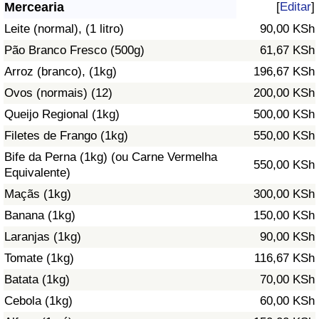
Mercearia
[
Editar
]
Saúde
Leite (normal), (1 litro)
90,00 KSh
Pão Branco Fresco (500g)
61,67 KSh
Indicador de Saúde (Atual)
Arroz (branco), (1kg)
196,67 KSh
Ovos (normais) (12)
200,00 KSh
Indicador de Saúde
Queijo Regional (1kg)
500,00 KSh
Indicador de Saúde por País
Filetes de Frango (1kg)
550,00 KSh
Bife da Perna (1kg) (ou Carne Vermelha
550,00 KSh
Poluição
Equivalente)
Maçãs (1kg)
300,00 KSh
Indicador de Poluição (Atual)
Banana (1kg)
150,00 KSh
Laranjas (1kg)
90,00 KSh
Índice de poluição
Tomate (1kg)
116,67 KSh
Indicador de Poluição por País
Batata (1kg)
70,00 KSh
Cebola (1kg)
60,00 KSh
Trânsito