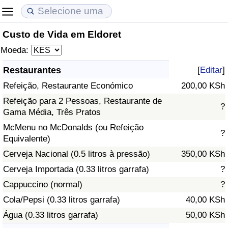
Custo de Vida em Eldoret
Custo de Vida
Preços de Imóveis
Qualidade de Vida
Moeda:
Indicador de Custo de Vida (Atual)
Indicador de Preços de Imóveis (Atual)
Indicador de Qualidade de Vida
Restaurantes
[
Editar
]
Refeição, Restaurante Económico
200,00 KSh
Indicador de Custo de Vida
Indicador de Preços de Imóveis
Indicador de Qualidade de Vida (Atual)
Refeição para 2 Pessoas, Restaurante de
?
Gama Média, Três Pratos
Indicador de Custo de Vida Por País
Indicador de Preços de Imóveis por País
Índice de qualidade de vida por país
McMenu no McDonalds (ou Refeição
?
Equivalente)
em Aqaba
Crime
Cerveja Nacional (0.5 litros à pressão)
350,00 KSh
Taxa do Indicador de Crime (Atual)
Cerveja Importada (0.33 litros garrafa)
?
Cappuccino (normal)
?
Indicador de Crime
Cola/Pepsi (0.33 litros garrafa)
40,00 KSh
Água (0.33 litros garrafa)
50,00 KSh
Índice de criminalidade por país