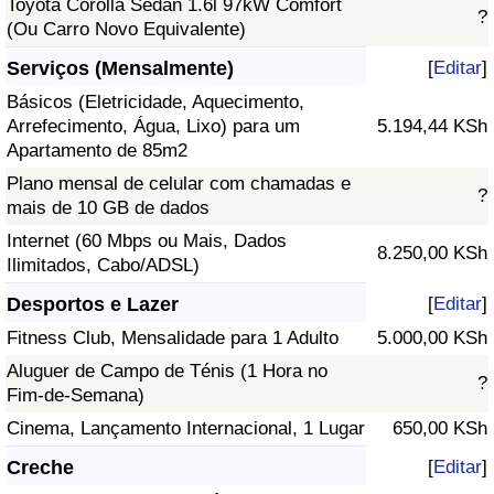
Toyota Corolla Sedan 1.6l 97kW Comfort
?
(Ou Carro Novo Equivalente)
Serviços (Mensalmente)
[
Editar
]
Básicos (Eletricidade, Aquecimento,
Arrefecimento, Água, Lixo) para um
5.194,44 KSh
Apartamento de 85m2
Plano mensal de celular com chamadas e
?
mais de 10 GB de dados
Internet (60 Mbps ou Mais, Dados
8.250,00 KSh
Ilimitados, Cabo/ADSL)
Desportos e Lazer
[
Editar
]
Fitness Club, Mensalidade para 1 Adulto
5.000,00 KSh
Aluguer de Campo de Ténis (1 Hora no
?
Fim-de-Semana)
Cinema, Lançamento Internacional, 1 Lugar
650,00 KSh
Creche
[
Editar
]