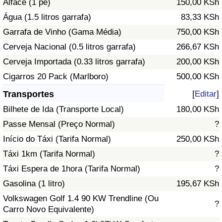
Alface (1 pé)
150,00 KSh
Água (1.5 litros garrafa)
83,33 KSh
Indicador de Trânsito
Garrafa de Vinho (Gama Média)
750,00 KSh
Cerveja Nacional (0.5 litros garrafa)
266,67 KSh
Indicador de Trânsito (Atual)
Cerveja Importada (0.33 litros garrafa)
200,00 KSh
Indicador de Trânsito por País
Cigarros 20 Pack (Marlboro)
500,00 KSh
Transportes
[
Editar
]
Bilhete de Ida (Transporte Local)
180,00 KSh
Passe Mensal (Preço Normal)
?
Início do Táxi (Tarifa Normal)
250,00 KSh
Táxi 1km (Tarifa Normal)
?
Táxi Espera de 1hora (Tarifa Normal)
?
Gasolina (1 litro)
195,67 KSh
Volkswagen Golf 1.4 90 KW Trendline (Ou
?
Carro Novo Equivalente)