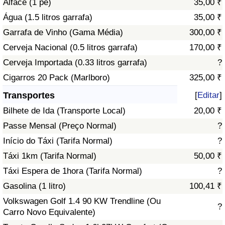
Alface (1 pé)
35,00 ₹
Água (1.5 litros garrafa)
35,00 ₹
Indicador de Trânsito
Garrafa de Vinho (Gama Média)
300,00 ₹
Cerveja Nacional (0.5 litros garrafa)
170,00 ₹
Indicador de Trânsito (Atual)
Cerveja Importada (0.33 litros garrafa)
?
Indicador de Trânsito por País
Cigarros 20 Pack (Marlboro)
325,00 ₹
Transportes
[
Editar
]
Bilhete de Ida (Transporte Local)
20,00 ₹
Passe Mensal (Preço Normal)
?
Início do Táxi (Tarifa Normal)
?
Táxi 1km (Tarifa Normal)
50,00 ₹
Táxi Espera de 1hora (Tarifa Normal)
?
Gasolina (1 litro)
100,41 ₹
Volkswagen Golf 1.4 90 KW Trendline (Ou
?
Carro Novo Equivalente)