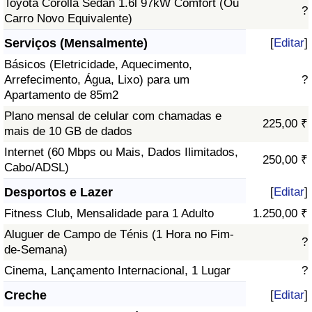
Toyota Corolla Sedan 1.6l 97kW Comfort (Ou
?
Carro Novo Equivalente)
Serviços (Mensalmente)
[
Editar
]
Básicos (Eletricidade, Aquecimento,
Arrefecimento, Água, Lixo) para um
?
Apartamento de 85m2
Plano mensal de celular com chamadas e
225,00 ₹
mais de 10 GB de dados
Internet (60 Mbps ou Mais, Dados Ilimitados,
250,00 ₹
Cabo/ADSL)
Desportos e Lazer
[
Editar
]
Fitness Club, Mensalidade para 1 Adulto
1.250,00 ₹
Aluguer de Campo de Ténis (1 Hora no Fim-
?
de-Semana)
Cinema, Lançamento Internacional, 1 Lugar
?
Creche
[
Editar
]