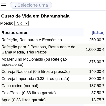
Custo de Vida em Dharamshala
Custo de Vida
Preços de Imóveis
Qualidade de Vida
Moeda:
Indicador de Custo de Vida (Atual)
Indicador de Preços de Imóveis (Atual)
Indicador de Qualidade de Vida
Restaurantes
[
Editar
]
Refeição, Restaurante Económico
250,00 ₹
Indicador de Custo de Vida
Indicador de Preços de Imóveis
Indicador de Qualidade de Vida (Atual)
Refeição para 2 Pessoas, Restaurante de
1.000,00 ₹
Gama Média, Três Pratos
Indicador de Custo de Vida Por País
Indicador de Preços de Imóveis por País
Índice de qualidade de vida por país
McMenu no McDonalds (ou Refeição
375,00 ₹
Equivalente)
em Aqaba
Crime
Cerveja Nacional (0.5 litros à pressão)
140,00 ₹
Taxa do Indicador de Crime (Atual)
Cerveja Importada (0.33 litros garrafa)
300,00 ₹
Cappuccino (normal)
137,50 ₹
Indicador de Crime
Cola/Pepsi (0.33 litros garrafa)
37,50 ₹
Água (0.33 litros garrafa)
18,75 ₹
Índice de criminalidade por país