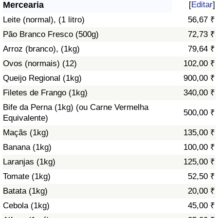
Mercearia
[
Editar
]
Saúde
Leite (normal), (1 litro)
56,67 ₹
Pão Branco Fresco (500g)
72,73 ₹
Indicador de Saúde (Atual)
Arroz (branco), (1kg)
79,64 ₹
Ovos (normais) (12)
102,00 ₹
Indicador de Saúde
Queijo Regional (1kg)
900,00 ₹
Indicador de Saúde por País
Filetes de Frango (1kg)
340,00 ₹
Bife da Perna (1kg) (ou Carne Vermelha
500,00 ₹
Poluição
Equivalente)
Maçãs (1kg)
135,00 ₹
Indicador de Poluição (Atual)
Banana (1kg)
100,00 ₹
Laranjas (1kg)
125,00 ₹
Índice de poluição
Tomate (1kg)
52,50 ₹
Indicador de Poluição por País
Batata (1kg)
20,00 ₹
Cebola (1kg)
45,00 ₹
Trânsito