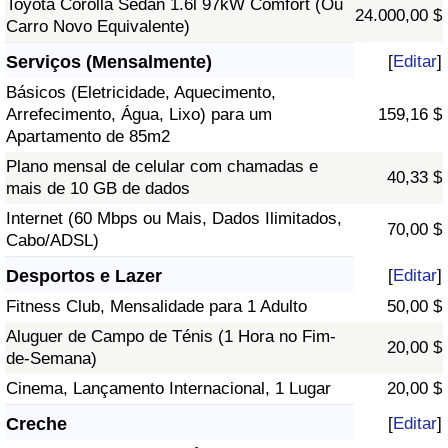
Toyota Corolla Sedan 1.6l 97kW Comfort (Ou
24.000,00 $
Carro Novo Equivalente)
Serviços (Mensalmente)
[
Editar
]
Básicos (Eletricidade, Aquecimento,
Arrefecimento, Água, Lixo) para um
159,16 $
Apartamento de 85m2
Plano mensal de celular com chamadas e
40,33 $
mais de 10 GB de dados
Internet (60 Mbps ou Mais, Dados Ilimitados,
70,00 $
Cabo/ADSL)
Desportos e Lazer
[
Editar
]
Fitness Club, Mensalidade para 1 Adulto
50,00 $
Aluguer de Campo de Ténis (1 Hora no Fim-
20,00 $
de-Semana)
Cinema, Lançamento Internacional, 1 Lugar
20,00 $
Creche
[
Editar
]