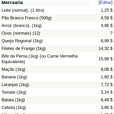
Mercearia
[
Editar
]
Saúde
Leite (normal), (1 litro)
1,25 $
Pão Branco Fresco (500g)
4,59 $
Indicador de Saúde (Atual)
Arroz (branco), (1kg)
4,96 $
Ovos (normais) (12)
?
Indicador de Saúde
Queijo Regional (1kg)
8,99 $
Indicador de Saúde por País
Filetes de Frango (1kg)
14,32 $
Bife da Perna (1kg) (ou Carne Vermelha
15,98 $
Poluição
Equivalente)
Maçãs (1kg)
8,08 $
Indicador de Poluição (Atual)
Banana (1kg)
1,60 $
Laranjas (1kg)
7,72 $
Índice de poluição
Tomate (1kg)
5,24 $
Indicador de Poluição por País
Batata (1kg)
6,49 $
Cebola (1kg)
3,86 $
Trânsito