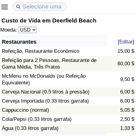
Custo de Vida em Deerfield Beach
Custo de Vida
Preços de Imóveis
Qualidade de Vida
Moeda:
Indicador de Custo de Vida (Atual)
Indicador de Preços de Imóveis (Atual)
Indicador de Qualidade de Vida
Restaurantes
[
Editar
]
Refeição, Restaurante Económico
15,00 $
Indicador de Custo de Vida
Indicador de Preços de Imóveis
Indicador de Qualidade de Vida (Atual)
Refeição para 2 Pessoas, Restaurante de
60,00 $
Gama Média, Três Pratos
Indicador de Custo de Vida Por País
Indicador de Preços de Imóveis por País
Índice de qualidade de vida por país
McMenu no McDonalds (ou Refeição
9,50 $
Equivalente)
em Aqaba
Crime
Cerveja Nacional (0.5 litros à pressão)
6,00 $
Taxa do Indicador de Crime (Atual)
Cerveja Importada (0.33 litros garrafa)
6,00 $
Cappuccino (normal)
5,05 $
Indicador de Crime
Cola/Pepsi (0.33 litros garrafa)
2,50 $
Água (0.33 litros garrafa)
1,33 $
Índice de criminalidade por país