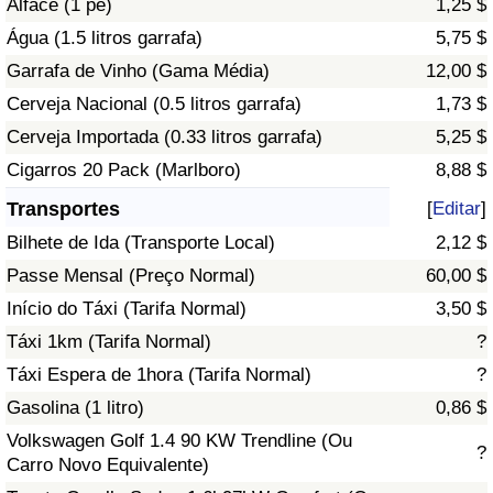
Alface (1 pé)
1,25 $
Água (1.5 litros garrafa)
5,75 $
Indicador de Trânsito
Garrafa de Vinho (Gama Média)
12,00 $
Cerveja Nacional (0.5 litros garrafa)
1,73 $
Indicador de Trânsito (Atual)
Cerveja Importada (0.33 litros garrafa)
5,25 $
Indicador de Trânsito por País
Cigarros 20 Pack (Marlboro)
8,88 $
Transportes
[
Editar
]
Bilhete de Ida (Transporte Local)
2,12 $
Passe Mensal (Preço Normal)
60,00 $
Início do Táxi (Tarifa Normal)
3,50 $
Táxi 1km (Tarifa Normal)
?
Táxi Espera de 1hora (Tarifa Normal)
?
Gasolina (1 litro)
0,86 $
Volkswagen Golf 1.4 90 KW Trendline (Ou
?
Carro Novo Equivalente)