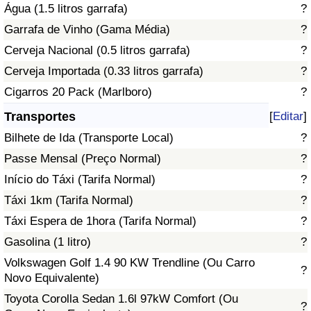
Água (1.5 litros garrafa)
?
Garrafa de Vinho (Gama Média)
?
Indicador de Trânsito
Cerveja Nacional (0.5 litros garrafa)
?
Indicador de Trânsito (Atual)
Cerveja Importada (0.33 litros garrafa)
?
Cigarros 20 Pack (Marlboro)
?
Indicador de Trânsito por País
Transportes
[
Editar
]
Bilhete de Ida (Transporte Local)
?
Passe Mensal (Preço Normal)
?
Início do Táxi (Tarifa Normal)
?
Táxi 1km (Tarifa Normal)
?
Táxi Espera de 1hora (Tarifa Normal)
?
Gasolina (1 litro)
?
Volkswagen Golf 1.4 90 KW Trendline (Ou Carro
?
Novo Equivalente)
Toyota Corolla Sedan 1.6l 97kW Comfort (Ou
?