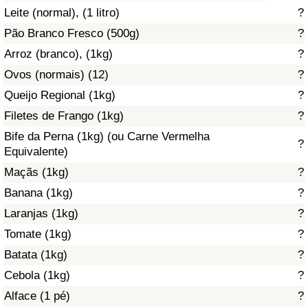
Leite (normal), (1 litro)
?
Saúde
Pão Branco Fresco (500g)
?
Arroz (branco), (1kg)
?
Indicador de Saúde (Atual)
Ovos (normais) (12)
?
Indicador de Saúde
Queijo Regional (1kg)
?
Filetes de Frango (1kg)
?
Indicador de Saúde por País
Bife da Perna (1kg) (ou Carne Vermelha
?
Equivalente)
Poluição
Maçãs (1kg)
?
Banana (1kg)
?
Indicador de Poluição (Atual)
Laranjas (1kg)
?
Tomate (1kg)
?
Índice de poluição
Batata (1kg)
?
Indicador de Poluição por País
Cebola (1kg)
?
Alface (1 pé)
?
Trânsito