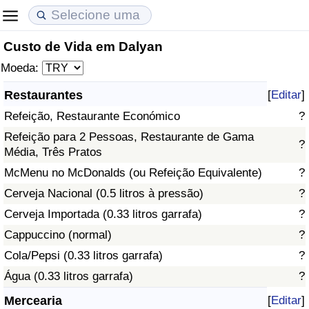
Custo de Vida em Dalyan
Custo de Vida
Preços de Imóveis
Qualidade de Vida
Moeda:
Indicador de Custo de Vida (Atual)
Indicador de Preços de Imóveis (Atual)
Indicador de Qualidade de Vida
Restaurantes
[
Editar
]
Refeição, Restaurante Económico
?
Indicador de Custo de Vida
Indicador de Preços de Imóveis
Indicador de Qualidade de Vida (Atual)
Refeição para 2 Pessoas, Restaurante de Gama
?
Média, Três Pratos
Indicador de Custo de Vida Por País
Indicador de Preços de Imóveis por País
Índice de qualidade de vida por país
McMenu no McDonalds (ou Refeição Equivalente)
?
em Aqaba
Crime
Cerveja Nacional (0.5 litros à pressão)
?
Cerveja Importada (0.33 litros garrafa)
?
Taxa do Indicador de Crime (Atual)
Cappuccino (normal)
?
Cola/Pepsi (0.33 litros garrafa)
?
Indicador de Crime
Água (0.33 litros garrafa)
?
Índice de criminalidade por país
Mercearia
[
Editar
]