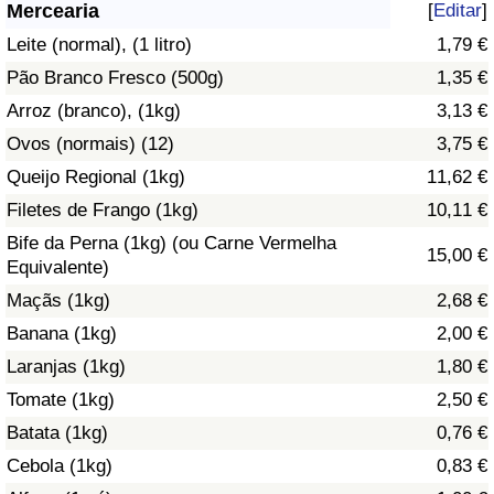
Mercearia
[
Editar
]
Saúde
Leite (normal), (1 litro)
1,79 €
Pão Branco Fresco (500g)
1,35 €
Indicador de Saúde (Atual)
Arroz (branco), (1kg)
3,13 €
Ovos (normais) (12)
3,75 €
Indicador de Saúde
Queijo Regional (1kg)
11,62 €
Indicador de Saúde por País
Filetes de Frango (1kg)
10,11 €
Bife da Perna (1kg) (ou Carne Vermelha
15,00 €
Poluição
Equivalente)
Maçãs (1kg)
2,68 €
Indicador de Poluição (Atual)
Banana (1kg)
2,00 €
Laranjas (1kg)
1,80 €
Índice de poluição
Tomate (1kg)
2,50 €
Indicador de Poluição por País
Batata (1kg)
0,76 €
Cebola (1kg)
0,83 €
Trânsito