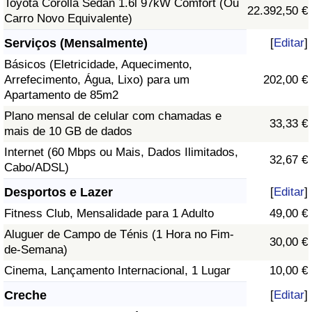
Toyota Corolla Sedan 1.6l 97kW Comfort (Ou
22.392,50 €
Carro Novo Equivalente)
Serviços (Mensalmente)
[
Editar
]
Básicos (Eletricidade, Aquecimento,
Arrefecimento, Água, Lixo) para um
202,00 €
Apartamento de 85m2
Plano mensal de celular com chamadas e
33,33 €
mais de 10 GB de dados
Internet (60 Mbps ou Mais, Dados Ilimitados,
32,67 €
Cabo/ADSL)
Desportos e Lazer
[
Editar
]
Fitness Club, Mensalidade para 1 Adulto
49,00 €
Aluguer de Campo de Ténis (1 Hora no Fim-
30,00 €
de-Semana)
Cinema, Lançamento Internacional, 1 Lugar
10,00 €
Creche
[
Editar
]