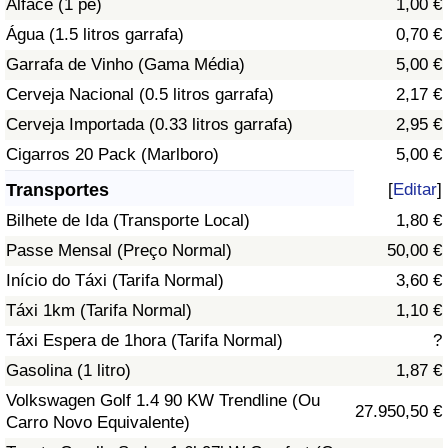
Alface (1 pé)
1,00 €
Água (1.5 litros garrafa)
0,70 €
Indicador de Trânsito
Garrafa de Vinho (Gama Média)
5,00 €
Cerveja Nacional (0.5 litros garrafa)
2,17 €
Indicador de Trânsito (Atual)
Cerveja Importada (0.33 litros garrafa)
2,95 €
Indicador de Trânsito por País
Cigarros 20 Pack (Marlboro)
5,00 €
Transportes
[
Editar
]
Bilhete de Ida (Transporte Local)
1,80 €
Passe Mensal (Preço Normal)
50,00 €
Início do Táxi (Tarifa Normal)
3,60 €
Táxi 1km (Tarifa Normal)
1,10 €
Táxi Espera de 1hora (Tarifa Normal)
?
Gasolina (1 litro)
1,87 €
Volkswagen Golf 1.4 90 KW Trendline (Ou
27.950,50 €
Carro Novo Equivalente)