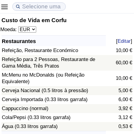
Custo de Vida em Corfu
Custo de Vida
Preços de Imóveis
Qualidade de Vida
Moeda:
Indicador de Custo de Vida (Atual)
Indicador de Preços de Imóveis (Atual)
Indicador de Qualidade de Vida
Restaurantes
[
Editar
]
Refeição, Restaurante Económico
10,00 €
Indicador de Custo de Vida
Indicador de Preços de Imóveis
Indicador de Qualidade de Vida (Atual)
Refeição para 2 Pessoas, Restaurante de
60,00 €
Gama Média, Três Pratos
Indicador de Custo de Vida Por País
Indicador de Preços de Imóveis por País
Índice de qualidade de vida por país
McMenu no McDonalds (ou Refeição
10,00 €
Equivalente)
em Aqaba
Crime
Cerveja Nacional (0.5 litros à pressão)
5,00 €
Taxa do Indicador de Crime (Atual)
Cerveja Importada (0.33 litros garrafa)
6,00 €
Cappuccino (normal)
3,92 €
Indicador de Crime
Cola/Pepsi (0.33 litros garrafa)
3,12 €
Água (0.33 litros garrafa)
0,53 €
Índice de criminalidade por país