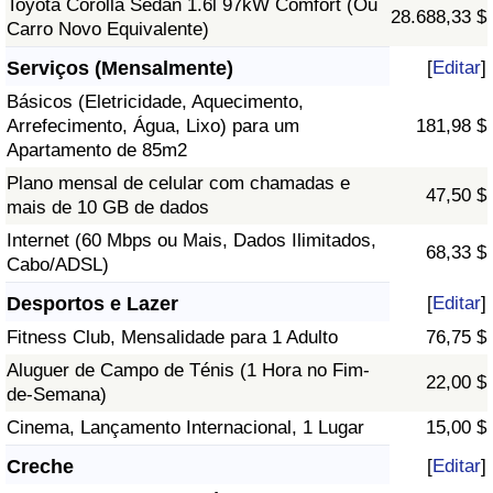
Toyota Corolla Sedan 1.6l 97kW Comfort (Ou
28.688,33 $
Carro Novo Equivalente)
Serviços (Mensalmente)
[
Editar
]
Básicos (Eletricidade, Aquecimento,
Arrefecimento, Água, Lixo) para um
181,98 $
Apartamento de 85m2
Plano mensal de celular com chamadas e
47,50 $
mais de 10 GB de dados
Internet (60 Mbps ou Mais, Dados Ilimitados,
68,33 $
Cabo/ADSL)
Desportos e Lazer
[
Editar
]
Fitness Club, Mensalidade para 1 Adulto
76,75 $
Aluguer de Campo de Ténis (1 Hora no Fim-
22,00 $
de-Semana)
Cinema, Lançamento Internacional, 1 Lugar
15,00 $
Creche
[
Editar
]