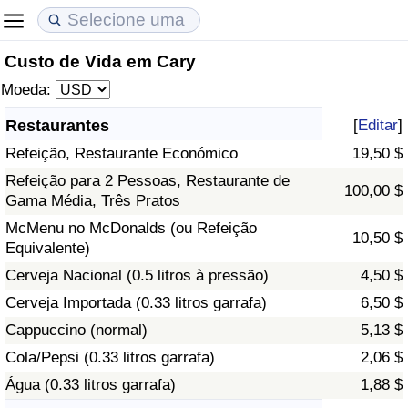
Custo de Vida em Cary
Custo de Vida
Preços de Imóveis
Qualidade de Vida
Moeda:
Indicador de Custo de Vida (Atual)
Indicador de Preços de Imóveis (Atual)
Indicador de Qualidade de Vida
Restaurantes
[
Editar
]
Refeição, Restaurante Económico
19,50 $
Indicador de Custo de Vida
Indicador de Preços de Imóveis
Indicador de Qualidade de Vida (Atual)
Refeição para 2 Pessoas, Restaurante de
100,00 $
Gama Média, Três Pratos
Indicador de Custo de Vida Por País
Indicador de Preços de Imóveis por País
Índice de qualidade de vida por país
McMenu no McDonalds (ou Refeição
10,50 $
Equivalente)
em Aqaba
Crime
Cerveja Nacional (0.5 litros à pressão)
4,50 $
Taxa do Indicador de Crime (Atual)
Cerveja Importada (0.33 litros garrafa)
6,50 $
Cappuccino (normal)
5,13 $
Indicador de Crime
Cola/Pepsi (0.33 litros garrafa)
2,06 $
Água (0.33 litros garrafa)
1,88 $
Índice de criminalidade por país