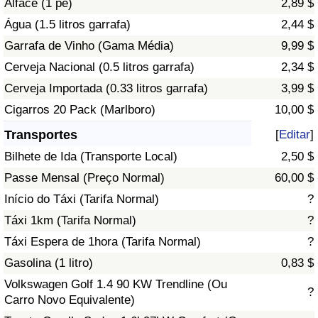
Alface (1 pé)
2,89 $
Água (1.5 litros garrafa)
2,44 $
Indicador de Trânsito
Garrafa de Vinho (Gama Média)
9,99 $
Cerveja Nacional (0.5 litros garrafa)
2,34 $
Indicador de Trânsito (Atual)
Cerveja Importada (0.33 litros garrafa)
3,99 $
Indicador de Trânsito por País
Cigarros 20 Pack (Marlboro)
10,00 $
Transportes
[
Editar
]
Bilhete de Ida (Transporte Local)
2,50 $
Passe Mensal (Preço Normal)
60,00 $
Início do Táxi (Tarifa Normal)
?
Táxi 1km (Tarifa Normal)
?
Táxi Espera de 1hora (Tarifa Normal)
?
Gasolina (1 litro)
0,83 $
Volkswagen Golf 1.4 90 KW Trendline (Ou
?
Carro Novo Equivalente)