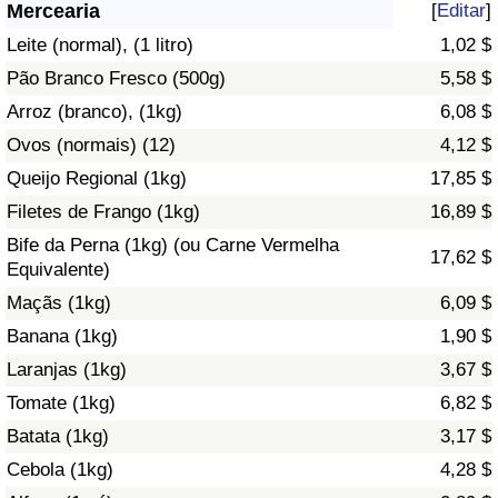
Mercearia
[
Editar
]
Saúde
Leite (normal), (1 litro)
1,02 $
Pão Branco Fresco (500g)
5,58 $
Indicador de Saúde (Atual)
Arroz (branco), (1kg)
6,08 $
Ovos (normais) (12)
4,12 $
Indicador de Saúde
Queijo Regional (1kg)
17,85 $
Indicador de Saúde por País
Filetes de Frango (1kg)
16,89 $
Bife da Perna (1kg) (ou Carne Vermelha
17,62 $
Poluição
Equivalente)
Maçãs (1kg)
6,09 $
Indicador de Poluição (Atual)
Banana (1kg)
1,90 $
Laranjas (1kg)
3,67 $
Índice de poluição
Tomate (1kg)
6,82 $
Indicador de Poluição por País
Batata (1kg)
3,17 $
Cebola (1kg)
4,28 $
Trânsito