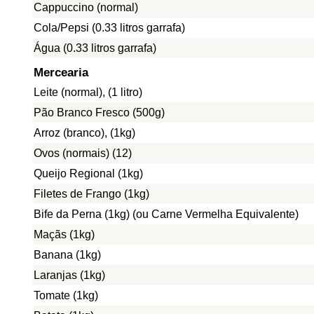
Cappuccino (normal)
Cola/Pepsi (0.33 litros garrafa)
Água (0.33 litros garrafa)
Mercearia
Leite (normal), (1 litro)
Pão Branco Fresco (500g)
Arroz (branco), (1kg)
Ovos (normais) (12)
Queijo Regional (1kg)
Filetes de Frango (1kg)
Bife da Perna (1kg) (ou Carne Vermelha Equivalente)
Maçãs (1kg)
Banana (1kg)
Laranjas (1kg)
Tomate (1kg)