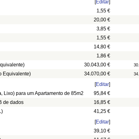
[
Editar
]
1,55 €
20,00 €
3,85 €
1,55 €
14,80 €
1,86 €
quivalente)
30.043,00 €
30
o Equivalente)
34.070,00 €
34
[
Editar
]
ua, Lixo) para um Apartamento de 85m2
95,84 €
B de dados
16,85 €
L)
41,25 €
[
Editar
]
39,10 €