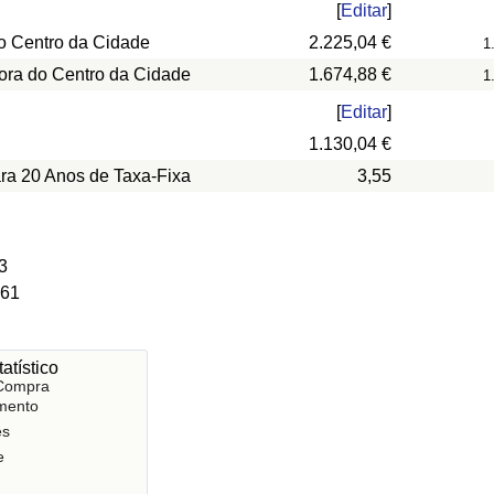
[
Editar
]
o Centro da Cidade
2.225,04 €
1
ora do Centro da Cidade
1.674,88 €
1
[
Editar
]
1.130,04 €
ara 20 Anos de Taxa-Fixa
3,55
3
 61
atístico
 Compra
mento
es
e