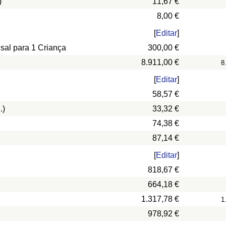
)
11,67 €
8,00 €
[
Editar
]
nsal para 1 Criança
300,00 €
8.911,00 €
8
[
Editar
]
58,57 €
.)
33,32 €
74,38 €
87,14 €
[
Editar
]
818,67 €
664,18 €
1.317,78 €
1
978,92 €