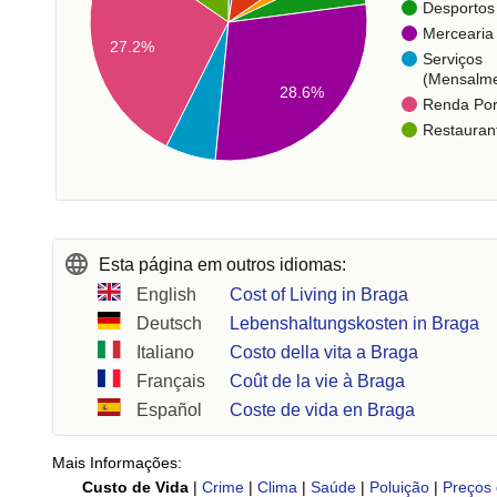
Desportos
Mercearia
27.2%
Serviços
(Mensalme
28.6%
Renda Po
Restauran
Esta página em outros idiomas:
English
Cost of Living in Braga
Deutsch
Lebenshaltungskosten in Braga
Italiano
Costo della vita a Braga
Français
Coût de la vie à Braga
Español
Coste de vida en Braga
Mais Informações:
Custo de Vida
|
Crime
|
Clima
|
Saúde
|
Poluição
|
Preços 