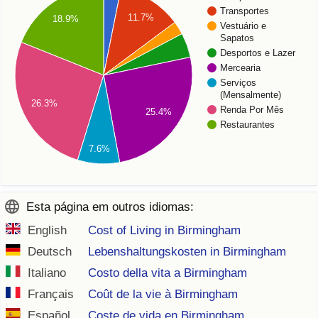
Transportes
11.7%
18.9%
Vestuário e
Sapatos
Desportos e Lazer
Mercearia
Serviços
(Mensalmente)
26.3%
Renda Por Mês
25.4%
Restaurantes
7.6%
Esta página em outros idiomas:
English
Cost of Living in Birmingham
Deutsch
Lebenshaltungskosten in Birmingham
Italiano
Costo della vita a Birmingham
Français
Coût de la vie à Birmingham
Español
Coste de vida en Birmingham