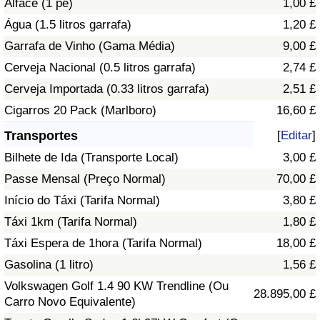
Alface (1 pé)
1,00 £
Água (1.5 litros garrafa)
1,20 £
Indicador de Trânsito
Garrafa de Vinho (Gama Média)
9,00 £
Cerveja Nacional (0.5 litros garrafa)
2,74 £
Indicador de Trânsito (Atual)
Cerveja Importada (0.33 litros garrafa)
2,51 £
Indicador de Trânsito por País
Cigarros 20 Pack (Marlboro)
16,60 £
Transportes
[
Editar
]
Bilhete de Ida (Transporte Local)
3,00 £
Passe Mensal (Preço Normal)
70,00 £
Início do Táxi (Tarifa Normal)
3,80 £
Táxi 1km (Tarifa Normal)
1,80 £
Táxi Espera de 1hora (Tarifa Normal)
18,00 £
Gasolina (1 litro)
1,56 £
Volkswagen Golf 1.4 90 KW Trendline (Ou
28.895,00 £
Carro Novo Equivalente)