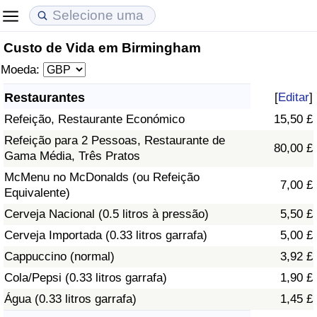
Custo de Vida em Birmingham
Custo de Vida
Preços de Imóveis
Qualidade de Vida
Moeda:
Indicador de Custo de Vida (Atual)
Indicador de Preços de Imóveis (Atual)
Indicador de Qualidade de Vida
Restaurantes
[
Editar
]
Refeição, Restaurante Económico
15,50 £
Indicador de Custo de Vida
Indicador de Preços de Imóveis
Indicador de Qualidade de Vida (Atual)
Refeição para 2 Pessoas, Restaurante de
80,00 £
Gama Média, Três Pratos
Indicador de Custo de Vida Por País
Indicador de Preços de Imóveis por País
Índice de qualidade de vida por país
McMenu no McDonalds (ou Refeição
7,00 £
Equivalente)
em Aqaba
Crime
Cerveja Nacional (0.5 litros à pressão)
5,50 £
Taxa do Indicador de Crime (Atual)
Cerveja Importada (0.33 litros garrafa)
5,00 £
Cappuccino (normal)
3,92 £
Indicador de Crime
Cola/Pepsi (0.33 litros garrafa)
1,90 £
Água (0.33 litros garrafa)
1,45 £
Índice de criminalidade por país