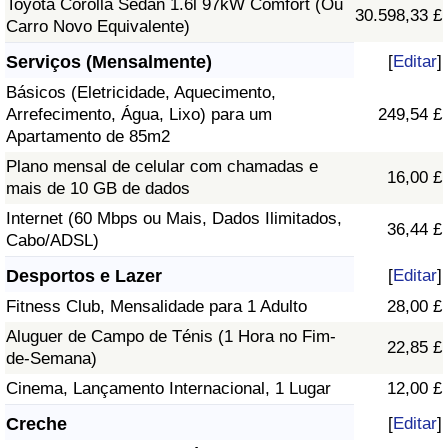
Toyota Corolla Sedan 1.6l 97kW Comfort (Ou
30.598,33 £
Carro Novo Equivalente)
Serviços (Mensalmente)
[
Editar
]
Básicos (Eletricidade, Aquecimento,
Arrefecimento, Água, Lixo) para um
249,54 £
Apartamento de 85m2
Plano mensal de celular com chamadas e
16,00 £
mais de 10 GB de dados
Internet (60 Mbps ou Mais, Dados Ilimitados,
36,44 £
Cabo/ADSL)
Desportos e Lazer
[
Editar
]
Fitness Club, Mensalidade para 1 Adulto
28,00 £
Aluguer de Campo de Ténis (1 Hora no Fim-
22,85 £
de-Semana)
Cinema, Lançamento Internacional, 1 Lugar
12,00 £
Creche
[
Editar
]