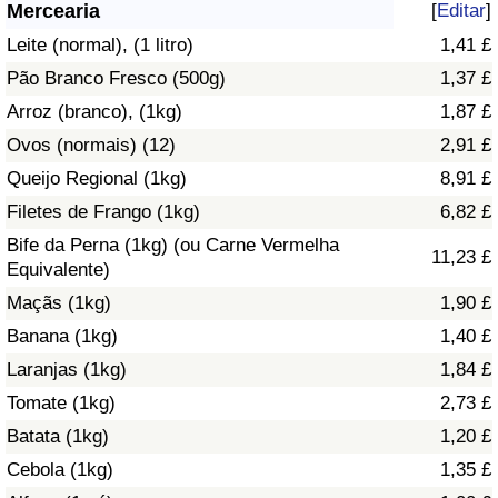
Mercearia
[
Editar
]
Saúde
Leite (normal), (1 litro)
1,41 £
Pão Branco Fresco (500g)
1,37 £
Indicador de Saúde (Atual)
Arroz (branco), (1kg)
1,87 £
Ovos (normais) (12)
2,91 £
Indicador de Saúde
Queijo Regional (1kg)
8,91 £
Indicador de Saúde por País
Filetes de Frango (1kg)
6,82 £
Bife da Perna (1kg) (ou Carne Vermelha
11,23 £
Poluição
Equivalente)
Maçãs (1kg)
1,90 £
Indicador de Poluição (Atual)
Banana (1kg)
1,40 £
Laranjas (1kg)
1,84 £
Índice de poluição
Tomate (1kg)
2,73 £
Indicador de Poluição por País
Batata (1kg)
1,20 £
Cebola (1kg)
1,35 £
Trânsito