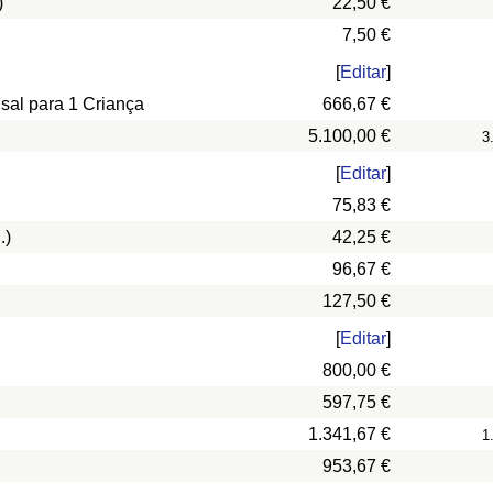
)
22,50 €
7,50 €
[
Editar
]
nsal para 1 Criança
666,67 €
5.100,00 €
3
[
Editar
]
75,83 €
.)
42,25 €
96,67 €
127,50 €
[
Editar
]
800,00 €
597,75 €
1.341,67 €
1
953,67 €