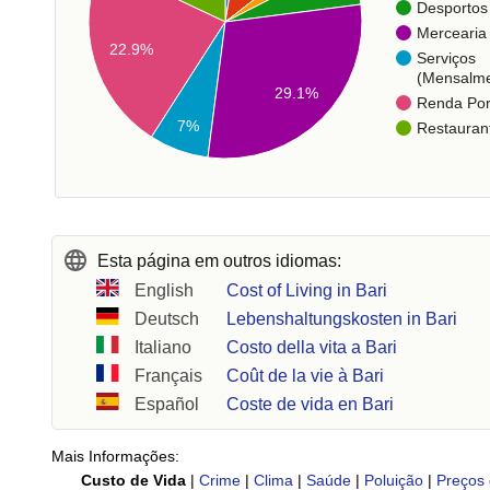
Desportos
Mercearia
22.9%
Serviços
(Mensalme
29.1%
Renda Po
7%
Restauran
Esta página em outros idiomas:
English
Cost of Living in Bari
Deutsch
Lebenshaltungskosten in Bari
Italiano
Costo della vita a Bari
Français
Coût de la vie à Bari
Español
Coste de vida en Bari
Mais Informações:
Custo de Vida
|
Crime
|
Clima
|
Saúde
|
Poluição
|
Preços 