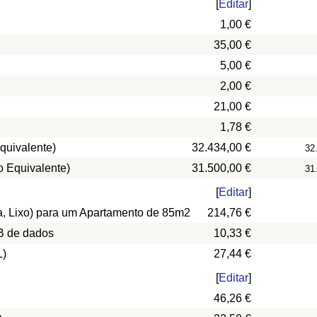
[
Editar
]
1,00 €
35,00 €
5,00 €
2,00 €
21,00 €
1,78 €
quivalente)
32.434,00 €
32
o Equivalente)
31.500,00 €
31
[
Editar
]
ua, Lixo) para um Apartamento de 85m2
214,76 €
B de dados
10,33 €
L)
27,44 €
[
Editar
]
46,26 €