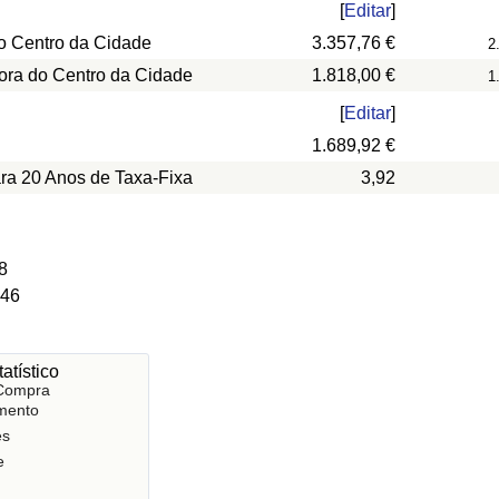
[
Editar
]
o Centro da Cidade
3.357,76 €
2
ora do Centro da Cidade
1.818,00 €
1
[
Editar
]
1.689,92 €
ara 20 Anos de Taxa-Fixa
3,92
8
 46
atístico
 Compra
mento
es
e