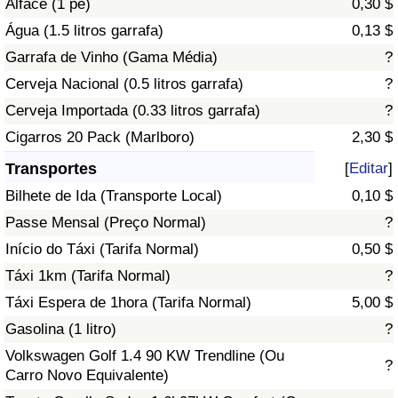
Alface (1 pé)
0,30 $
Água (1.5 litros garrafa)
0,13 $
Indicador de Trânsito
Garrafa de Vinho (Gama Média)
?
Cerveja Nacional (0.5 litros garrafa)
?
Indicador de Trânsito (Atual)
Cerveja Importada (0.33 litros garrafa)
?
Indicador de Trânsito por País
Cigarros 20 Pack (Marlboro)
2,30 $
Transportes
[
Editar
]
Bilhete de Ida (Transporte Local)
0,10 $
Passe Mensal (Preço Normal)
?
Início do Táxi (Tarifa Normal)
0,50 $
Táxi 1km (Tarifa Normal)
?
Táxi Espera de 1hora (Tarifa Normal)
5,00 $
Gasolina (1 litro)
?
Volkswagen Golf 1.4 90 KW Trendline (Ou
?
Carro Novo Equivalente)