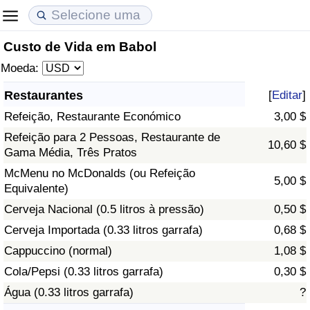
Custo de Vida em Babol
Custo de Vida
Preços de Imóveis
Qualidade de Vida
Moeda:
Indicador de Custo de Vida (Atual)
Indicador de Preços de Imóveis (Atual)
Indicador de Qualidade de Vida
Restaurantes
[
Editar
]
Refeição, Restaurante Económico
3,00 $
Indicador de Custo de Vida
Indicador de Preços de Imóveis
Indicador de Qualidade de Vida (Atual)
Refeição para 2 Pessoas, Restaurante de
10,60 $
Gama Média, Três Pratos
Indicador de Custo de Vida Por País
Indicador de Preços de Imóveis por País
Índice de qualidade de vida por país
McMenu no McDonalds (ou Refeição
5,00 $
Equivalente)
em Aqaba
Crime
Cerveja Nacional (0.5 litros à pressão)
0,50 $
Taxa do Indicador de Crime (Atual)
Cerveja Importada (0.33 litros garrafa)
0,68 $
Cappuccino (normal)
1,08 $
Indicador de Crime
Cola/Pepsi (0.33 litros garrafa)
0,30 $
Água (0.33 litros garrafa)
?
Índice de criminalidade por país