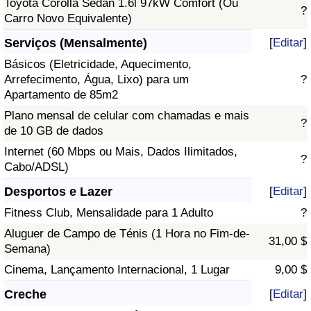
Toyota Corolla Sedan 1.6l 97kW Comfort (Ou
?
Carro Novo Equivalente)
Serviços (Mensalmente)
[
Editar
]
Básicos (Eletricidade, Aquecimento,
Arrefecimento, Água, Lixo) para um
?
Apartamento de 85m2
Plano mensal de celular com chamadas e mais
?
de 10 GB de dados
Internet (60 Mbps ou Mais, Dados Ilimitados,
?
Cabo/ADSL)
Desportos e Lazer
[
Editar
]
Fitness Club, Mensalidade para 1 Adulto
?
Aluguer de Campo de Ténis (1 Hora no Fim-de-
31,00 $
Semana)
Cinema, Lançamento Internacional, 1 Lugar
9,00 $
Creche
[
Editar
]