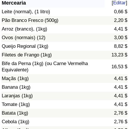
Mercearia
[
Editar
]
Saúde
Leite (normal), (1 litro)
0,66 $
Pão Branco Fresco (500g)
2,20 $
Indicador de Saúde (Atual)
Arroz (branco), (1kg)
4,41 $
Ovos (normais) (12)
3,00 $
Indicador de Saúde
Queijo Regional (1kg)
8,82 $
Indicador de Saúde por País
Filetes de Frango (1kg)
13,23 $
Bife da Perna (1kg) (ou Carne Vermelha
16,53 $
Poluição
Equivalente)
Maçãs (1kg)
4,41 $
Indicador de Poluição (Atual)
Banana (1kg)
4,41 $
Laranjas (1kg)
4,41 $
Índice de poluição
Tomate (1kg)
4,41 $
Indicador de Poluição por País
Batata (1kg)
2,76 $
Cebola (1kg)
2,76 $
Trânsito