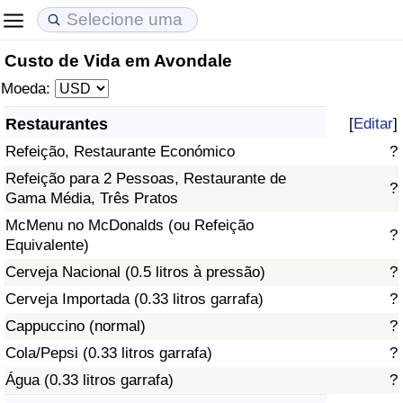
Custo de Vida em Avondale
Custo de Vida
Preços de Imóveis
Qualidade de Vida
Moeda:
Indicador de Custo de Vida (Atual)
Indicador de Preços de Imóveis (Atual)
Indicador de Qualidade de Vida
Restaurantes
[
Editar
]
Refeição, Restaurante Económico
?
Indicador de Custo de Vida
Indicador de Preços de Imóveis
Indicador de Qualidade de Vida (Atual)
Refeição para 2 Pessoas, Restaurante de
?
Gama Média, Três Pratos
Indicador de Custo de Vida Por País
Indicador de Preços de Imóveis por País
Índice de qualidade de vida por país
McMenu no McDonalds (ou Refeição
?
Equivalente)
em Aqaba
Crime
Cerveja Nacional (0.5 litros à pressão)
?
Taxa do Indicador de Crime (Atual)
Cerveja Importada (0.33 litros garrafa)
?
Cappuccino (normal)
?
Indicador de Crime
Cola/Pepsi (0.33 litros garrafa)
?
Água (0.33 litros garrafa)
?
Índice de criminalidade por país