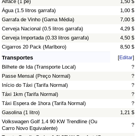
Alface (1 pé)
1,50 $
Água (1.5 litros garrafa)
1,00 $
Indicador de Trânsito
Garrafa de Vinho (Gama Média)
7,00 $
Cerveja Nacional (0.5 litros garrafa)
4,29 $
Indicador de Trânsito (Atual)
Cerveja Importada (0.33 litros garrafa)
4,50 $
Indicador de Trânsito por País
Cigarros 20 Pack (Marlboro)
8,50 $
Transportes
[
Editar
]
Bilhete de Ida (Transporte Local)
?
Passe Mensal (Preço Normal)
?
Início do Táxi (Tarifa Normal)
?
Táxi 1km (Tarifa Normal)
?
Táxi Espera de 1hora (Tarifa Normal)
?
Gasolina (1 litro)
1,21 $
Volkswagen Golf 1.4 90 KW Trendline (Ou
?
Carro Novo Equivalente)